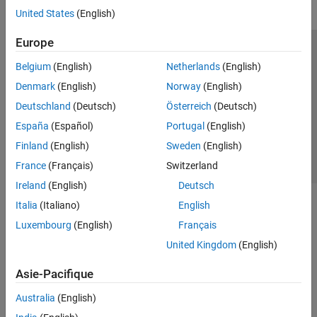
United States
(English)
Europe
Trust Center
Marques déposées
Politique de confidentialité
Belgium
(English)
Netherlands
(English)
Lutte anti-piratage
Statut des applications
Contacts locaux
Denmark
(English)
Norway
(English)
© 1994-2026 The MathWorks, Inc.
Deutschland
(Deutsch)
Österreich
(Deutsch)
España
(Español)
Portugal
(English)
Sélectionner 
France
Finland
(English)
Sweden
(English)
France
(Français)
Switzerland
Ireland
(English)
Deutsch
Italia
(Italiano)
English
Luxembourg
(English)
Français
United Kingdom
(English)
Asie-Pacifique
Australia
(English)