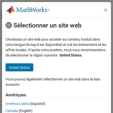
Passer au contenu
Centre d’aide MATLAB
Activer/désactiver l'affichage du menu d
Sélectionner un site web
Contenu principal
Accueil de la documentation
Robotics and Autonomous Systems
Choisissez un site web pour accéder au contenu traduit dans
Automotive
votre langue (lorsqu'il est disponible) et voir les événements et les
offres locales. D’après votre position, nous vous recommandons
How useful was this information?
de sélectionner la région suivante :
United States
.
United States
Vous pouvez également sélectionner un site web dans la liste
suivante :
Amériques
América Latina
(Español)
Canada
(English)