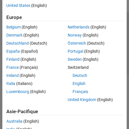
United States
(English)
Europe
Trust Center
Marques déposées
Politique de confidentialité
Belgium
(English)
Netherlands
(English)
Lutte anti-piratage
Statut des applications
Contacts locaux
Denmark
(English)
Norway
(English)
© 1994-2026 The MathWorks, Inc.
Deutschland
(Deutsch)
Österreich
(Deutsch)
España
(Español)
Portugal
(English)
Sélectionner 
France
Finland
(English)
Sweden
(English)
France
(Français)
Switzerland
Ireland
(English)
Deutsch
Italia
(Italiano)
English
Luxembourg
(English)
Français
United Kingdom
(English)
Asie-Pacifique
Australia
(English)