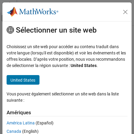
Passer au contenu
Centre d’aide MATLAB
Activer/désactiver l'affichage du menu d
Sélectionner un site web
Contenu principal
Accueil de la documentation
Robotics and Autonomous Systems
Choisissez un site web pour accéder au contenu traduit dans
Automotive
votre langue (lorsqu'il est disponible) et voir les événements et les
offres locales. D’après votre position, nous vous recommandons
How useful was this information?
de sélectionner la région suivante :
United States
.
United States
Vous pouvez également sélectionner un site web dans la liste
suivante :
Amériques
América Latina
(Español)
Canada
(English)