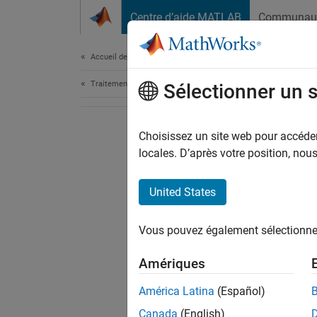
Passer au contenu
Centre d’aide MATLAB
Communau
Document
Accueil de la documentation
Traitement du signal
Sélectionner un 
Choisissez un site web pour accéder 
locales. D’après votre position, no
United States
Vous pouvez également sélectionner 
Amériques
América Latina
(Español)
Canada
(English)