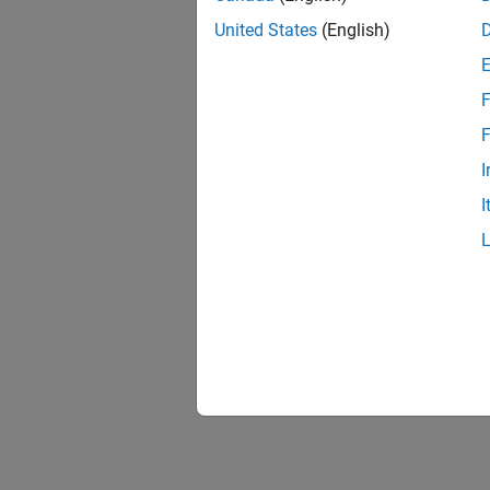
United States
(English)
F
F
I
I