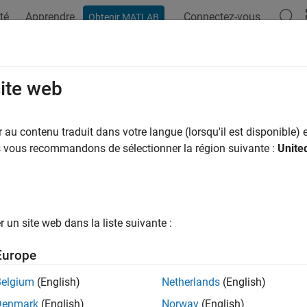
té
Apprendre
Connectez-vous
Obtenir MATLAB
ation
Exemples
Fonctions
Blocs
Applications
Vi
site web
au contenu traduit dans votre langue (lorsqu'il est disponible) e
How useful was this informat
us vous recommandons de sélectionner la région suivante :
Unite
un site web dans la liste suivante :
Europe
Belgium
(English)
Netherlands
(English)
Denmark
(English)
Norway
(English)