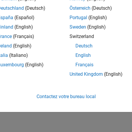
Deutschland
(Deutsch)
Österreich
(Deutsch)
España
(Español)
Portugal
(English)
inland
(English)
Sweden
(English)
rance
(Français)
Switzerland
reland
(English)
Deutsch
talia
(Italiano)
English
Luxembourg
(English)
Français
United Kingdom
(English)
Contactez votre bureau local