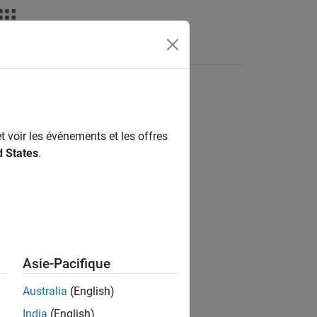
déos
MATLAB Answers
t voir les événements et les offres
ion?
d States
.
Asie-Pacifique
Australia
(English)
India
(English)