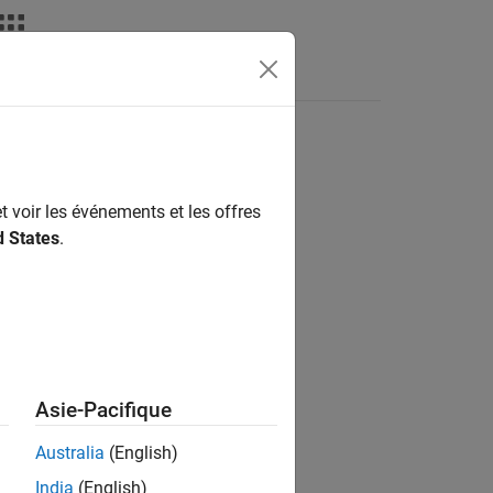
déos
MATLAB Answers
t voir les événements et les offres
ion?
d States
.
Asie-Pacifique
Australia
(English)
India
(English)