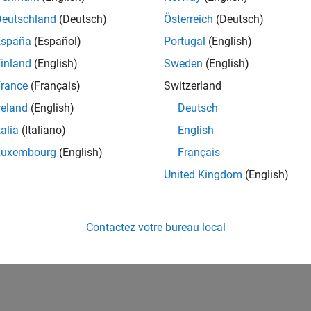
Deutschland
(Deutsch)
Österreich
(Deutsch)
España
(Español)
Portugal
(English)
inland
(English)
Sweden
(English)
rance
(Français)
Switzerland
reland
(English)
Deutsch
talia
(Italiano)
English
Luxembourg
(English)
Français
United Kingdom
(English)
Contactez votre bureau local