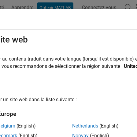
té
Apprendre
Connectez-vous
Obtenir MATLAB
ation
Exemples
Fonctions
Blocs
Applications
Vi
site web
au contenu traduit dans votre langue (lorsqu'il est disponible) e
How useful was this informat
us vous recommandons de sélectionner la région suivante :
Unite
un site web dans la liste suivante :
Europe
Belgium
(English)
Netherlands
(English)
Denmark
(English)
Norway
(English)