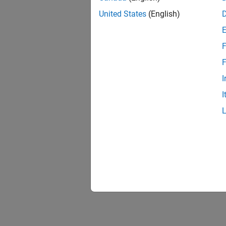
United States
(English)
F
F
I
I