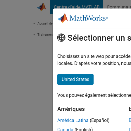
Passer au contenu
Centre d’aide MATLAB
Communau
Document
Accueil de la documentation
Traitement du signal
Sélectionner un 
Choisissez un site web pour accéder 
locales. D’après votre position, no
United States
Vous pouvez également sélectionner 
Amériques
América Latina
(Español)
Canada
(English)