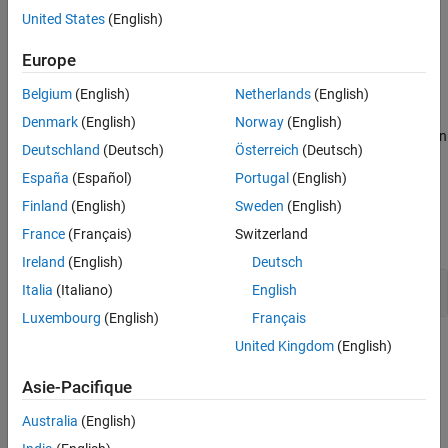
Examples
United States
(English)
None
Recommended Settings
Europe
Programmatic Use
Settings
Version History
Belgium
(English)
Netherlands
(English)
See Also
(default)
14
Denmark
(English)
Norway
(English)
The static priority of the base rate task of the Simulink model when
Deutschland
(Deutsch)
Österreich
(Deutsch)
deployed to the hardware.
España
(Español)
Portugal
(English)
Examples
Finland
(English)
Sweden
(English)
France
(Français)
Switzerland
expand all
Ireland
(English)
Deutsch
Set Base Rate Task Priority
Italia
(Italiano)
English
Luxembourg
(English)
Français
Recommended Settings
United Kingdom
(English)
No recommendation.
Asie-Pacifique
Australia
(English)
Programmatic Use