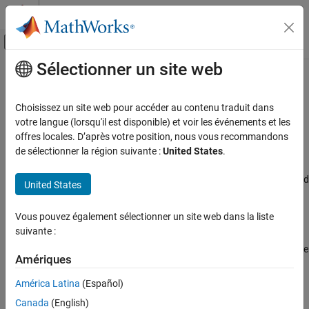
Passer au contenu
Centre d’aide MATLAB
Activer/désactiver l'affichage du menu d
Sélectionner un site web
Contenu principal
Accueil de la documentation
Base rate task priority
Code Generation
Choisissez un site web pour accéder au contenu traduit dans
Static priority of base rate task of
Simulink
model
votre langue (lorsqu'il est disponible) et voir les événements et les
Embedded Coder
offres locales. D’après votre position, nous vous recommandons
Deployment, Integration, and Supported
expand all in page
de sélectionner la région suivante :
United States
.
Hardware
Model Configuration Pane:
Hardware Implementation / Simulink
Embedded Coder Supported Hardware
or Embedded Coder Hardware Support Package / Hardware board
United States
ARM Cortex-R Processors
settings / Operating system/scheduler
Modeling
Vous pouvez également sélectionner un site web dans la liste
Description
suivante :
Base rate task priority
The
Base rate task priority
parameter sets the static priority of the
ON THIS PAGE
Amériques
®
base rate task of the Simulink
model when deployed to the
Description
hardware.
América Latina
(Español)
Dependencies
Canada
(English)
Settings
Dependencies