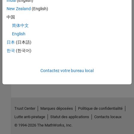
India
(English)
No programmatic use is available.
New Zealand
(English)
中国
Version History
简体中文
Introduced in R2014b
English
See Also
日本
(日本語)
한국
(한국어)
Hardware Implementation Pane: ARM Cortex-R Processors
How useful was this information?
Contactez votre bureau local
Trust Center
Marques déposées
Politique de confidentialité
Lutte anti-piratage
Statut des applications
Contacts locaux
© 1994-2026 The MathWorks, Inc.