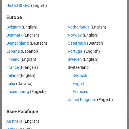
creates an
addNewExternalMode(
,
)
targetObj
externalModeName
United States
(English)
object and adds the object to the
object.
ExternalMode
Target
Europe
Input Arguments
Belgium
(English)
Netherlands
(English)
expand all
Denmark
(English)
Norway
(English)
Deutschland
(Deutsch)
Österreich
(Deutsch)
—
Target object
targetObj
España
(Español)
Portugal
(English)
object
Finland
(English)
Sweden
(English)
France
(Français)
Switzerland
—
Descriptive name of
externalModeName
External mode
Ireland
(English)
Deutsch
string
Italia
(Italiano)
English
Luxembourg
(English)
Français
Output Arguments
United Kingdom
(English)
expand all
Asie-Pacifique
Australia
(English)
— External mode object
externalModeObj
object