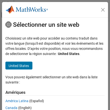
Passer au contenu
Centre d’aide MATLAB
Activer/désactiver l'affichage du menu d
Sélectionner un site web
Contenu principal
Accueil de la documentation
addNewExternalMode
Code Generation
Choisissez un site web pour accéder au contenu traduit dans
Class:
matlabshared.targetsdk.Target
votre langue (lorsqu'il est disponible) et voir les événements et les
Embedded Coder
Namespace:
matlabshared.targetsdk
offres locales. D’après votre position, nous vous recommandons
de sélectionner la région suivante :
United States
.
addNewExternalMode
Add new external mode configuration to the target
ON THIS PAGE
United States
Syntax
expand all in page
Description
Syntax
Vous pouvez également sélectionner un site web dans la liste
Input Arguments
suivante :
externalModeObj =
Output Arguments
addNewExternalMode(targetObj,externalModeName)
Version History
Amériques
See Also
Description
América Latina
(Español)
Canada
(English)
=
externalModeObj