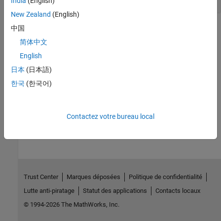
India
(English)
New Zealand
(English)
Version History
中国
简体中文
Introduced in R2015a
English
See Also
日本
(日本語)
한국
(한국어)
|
|
ExternalMode
deleteExternalMode
getExternalMode
How useful was this information?
Contactez votre bureau local
Trust Center
Marques déposées
Politique de confidentialité
Lutte anti-piratage
Statut des applications
Contacts locaux
© 1994-2026 The MathWorks, Inc.