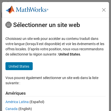
Passer au contenu
Centre d’aide MATLAB
Activer/désactiver l'affichage du menu d
Sélectionner un site web
Contenu principal
Accueil de la documentation
unmap
Code Generation
Choisissez un site web pour accéder au contenu traduit dans
Class:
matlabshared.targetsdk.Target
votre langue (lorsqu'il est disponible) et voir les événements et les
Embedded Coder
Namespace:
matlabshared.targetsdk
offres locales. D’après votre position, nous vous recommandons
de sélectionner la région suivante :
United States
.
unmap
Unmap features from hardware or from target
ON THIS PAGE
United States
Syntax
expand all in page
Description
Syntax
Vous pouvez également sélectionner un site web dans la liste
Input Arguments
suivante :
unmap(targetObj,hardwareObject)
Version History
unmap(targetObj,hardwareObject,featureObj)
See Also
Amériques
unmap(targetObj,featureObj)
América Latina
(Español)
Description
Canada
(English)