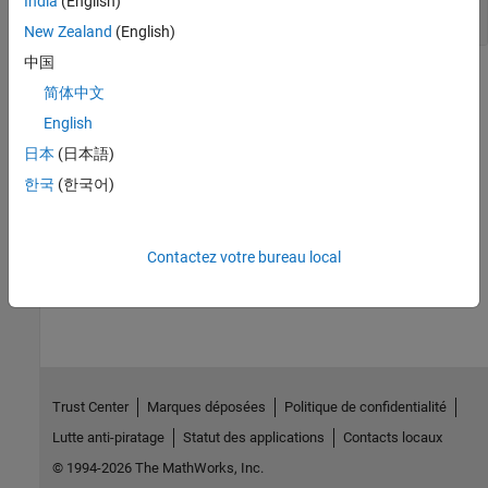
India
(English)
object
(default) |
cell array
New Zealand
(English)
中国
Version History
简体中文
Introduced in R2015a
English
日本
(日本語)
See Also
한국
(한국어)
|
|
|
Hardware
Target
isMapped
map
Contactez votre bureau local
How useful was this information?
Trust Center
Marques déposées
Politique de confidentialité
Lutte anti-piratage
Statut des applications
Contacts locaux
© 1994-2026 The MathWorks, Inc.