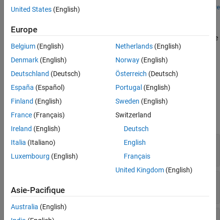
unmaps the specified
unmap(
,
)
Hardware
targetObj
hardwareObject
United States
(English)
object from the
object.
Target
Europe
unmaps a feature
unmap(
,
,
)
targetObj
hardwareObject
featureObj
Belgium
(English)
Netherlands
(English)
object from the specified
object for the
object.
Hardware
Target
Denmark
(English)
Norway
(English)
unmaps a feature object from the
unmap(
,
)
targetObj
featureObj
Deutschland
(Deutsch)
Österreich
(Deutsch)
object.
Target
España
(Español)
Portugal
(English)
Input Arguments
Finland
(English)
Sweden
(English)
France
(Français)
Switzerland
expand all
Ireland
(English)
Deutsch
—
Target object
Italia
(Italiano)
English
targetObj
object
Luxembourg
(English)
Français
United Kingdom
(English)
—
Hardware object
hardwareObject
object
Asie-Pacifique
Australia
(English)
—
Target feature object
featureObj