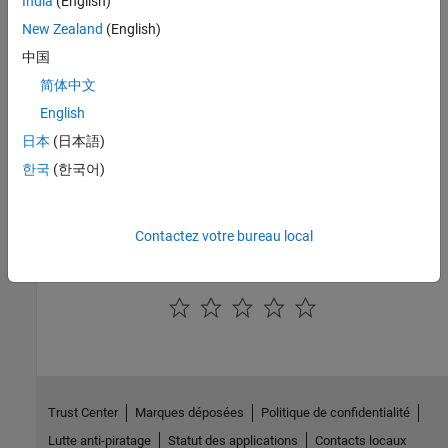
India
(English)
Programmatic Use
New Zealand
(English)
中国
No programmatic use is available.
简体中文
Version History
English
日本
(日本語)
Introduced in R2006a
한국
(한국어)
See Also
Hardware Implementation Pane: ARM Cortex-R Processors
Contactez votre bureau local
How useful was this information?
Trust Center
Marques déposées
Politique de confidentialité
Lutte anti-piratage
Statut des applications
Contacts locaux