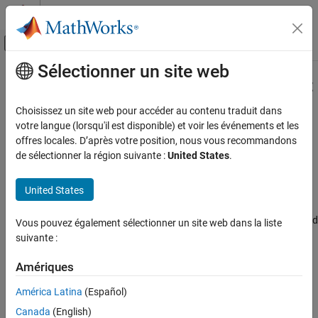
Passer au contenu
Centre d’aide MATLAB
Activer/désactiver l'affichage du menu d
Sélectionner un site web
Contenu principal
Accueil de la documentation
Wait for a start packet from the host
before execution
Code Generation
Choisissez un site web pour accéder au contenu traduit dans
votre langue (lorsqu'il est disponible) et voir les événements et les
Embedded Coder
offres locales. D’après votre position, nous vous recommandons
Option to delay start of execution until start packet is received
Deployment, Integration, and Supported
de sélectionner la région suivante :
United States
.
Hardware
from host computer
Embedded Coder Supported Hardware
United States
expand all in page
ARM Cortex-R Processors
Model Configuration Pane:
Hardware Implementation / Simulink
Modeling
or Embedded Coder Hardware Support Package / Hardware board
Vous pouvez également sélectionner un site web dans la liste
settings / Target hardware resources / External mode
suivante :
Wait for a start packet from the host before
execution
Description
Amériques
ON THIS PAGE
Description
América Latina
(Español)
The Wait for a start packet from the host before execution
Dependencies
parameter enables a delay of the start of execution until the
Canada
(English)