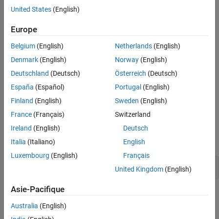
hardware board receives a start packet from the host computer.
Settings
United States
(English)
Examples
Dependencies
Recommended Settings
Europe
Programmatic Use
None
Belgium
(English)
Netherlands
(English)
Version History
Denmark
(English)
Norway
(English)
Settings
See Also
Deutschland
(Deutsch)
Österreich
(Deutsch)
(default) |
on
off
España
(Español)
Portugal
(English)
When enabled, delay the start of execution until the hardware
Finland
(English)
Sweden
(English)
board receives a start packet from the host computer.
France
(Français)
Switzerland
Examples
Ireland
(English)
Deutsch
expand all
Italia
(Italiano)
English
Luxembourg
(English)
Français
Enable Wait for a Start Packet
United Kingdom
(English)
Asie-Pacifique
Recommended Settings
Australia
(English)
No recommendation.