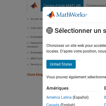
Passer au contenu
Centre d’aide MATLAB
Communau
Document
Accueil de la documentation
Code Generation
Clas
Sélectionner un 
Embedded Coder
Deployment, Integration, and Supported
Choisissez un site web pour accéder 
Hardware
locales. D’après votre position, no
Embedded Coder Supported Hardware
ARM Cortex-R Processors
United States
Develop a Target
Class Diagram for the Target SDK
Vous pouvez également sélectionner 
Amériques
América Latina
(Español)
Canada
(English)