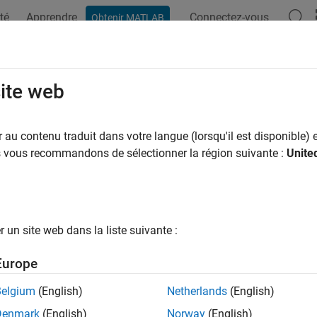
té
Apprendre
Connectez-vous
Obtenir MATLAB
ation
Examples
Functions
Blocks
Model Settings
s Diagram for the Target SDK
site web
au contenu traduit dans votre langue (lorsqu'il est disponible) e
us vous recommandons de sélectionner la région suivante :
Unite
un site web dans la liste suivante :
Europe
Belgium
(English)
Netherlands
(English)
Denmark
(English)
Norway
(English)