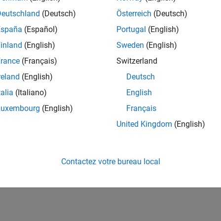
Deutschland
(Deutsch)
Österreich
(Deutsch)
España
(Español)
Portugal
(English)
inland
(English)
Sweden
(English)
rance
(Français)
Switzerland
reland
(English)
Deutsch
How useful was this informat
talia
(Italiano)
English
Luxembourg
(English)
Français
United Kingdom
(English)
Contactez votre bureau local