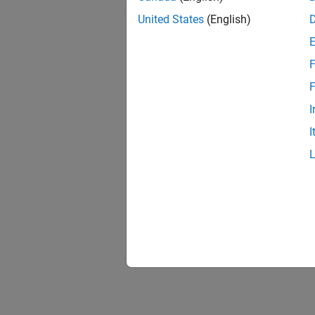
United States
(English)
F
F
I
I