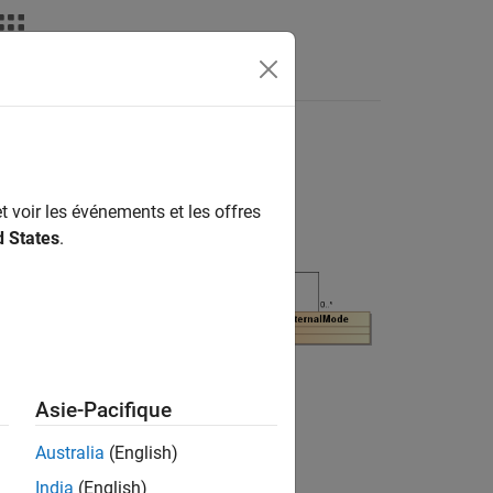
Apps
Videos
Answers
t voir les événements et les offres
d States
.
Asie-Pacifique
Australia
(English)
India
(English)