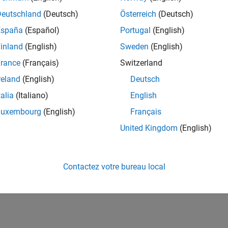
Deutschland
(Deutsch)
Österreich
(Deutsch)
España
(Español)
Portugal
(English)
inland
(English)
Sweden
(English)
rance
(Français)
Switzerland
reland
(English)
Deutsch
talia
(Italiano)
English
Luxembourg
(English)
Français
United Kingdom
(English)
Contactez votre bureau local