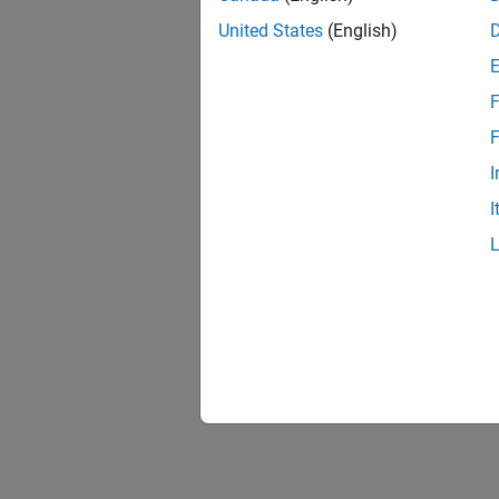
United States
(English)
F
F
I
I