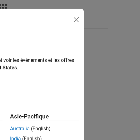
Apps
Videos
Answers
t voir les événements et les offres
ion?
d States
.
Asie-Pacifique
Australia
(English)
India
(English)