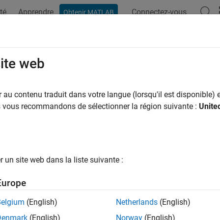
té
Apprendre
Connectez-vous
Obtenir MATLAB
ation
Examples
Functions
Blocks
Model Settings
site web
au contenu traduit dans votre langue (lorsqu'il est disponible) e
How useful was this informat
us vous recommandons de sélectionner la région suivante :
Unite
un site web dans la liste suivante :
Europe
Belgium
(English)
Netherlands
(English)
Denmark
(English)
Norway
(English)