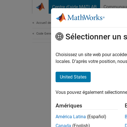
Passer au contenu
Centre d’aide MATLAB
Communau
Document
Accueil de la documentation
Code Generation
Sélectionner un 
Choisissez un site web pour accéder 
locales. D’après votre position, no
United States
Vous pouvez également sélectionner 
Amériques
América Latina
(Español)
Canada
(English)