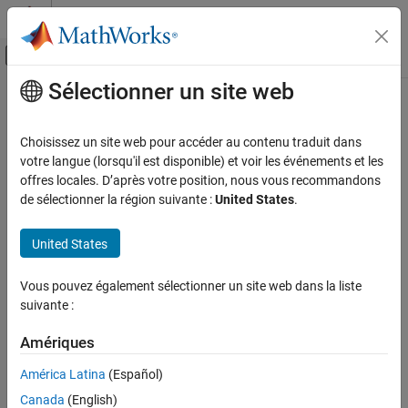
Passer au contenu
Centre d’aide MATLAB
Activer/désactiver l'affichage du menu d
Sélectionner un site web
Contenu principal
Accueil de la documentation
Code Generation
Choisissez un site web pour accéder au contenu traduit dans
votre langue (lorsqu'il est disponible) et voir les événements et les
How useful was this information?
offres locales. D’après votre position, nous vous recommandons
de sélectionner la région suivante :
United States
.
United States
Vous pouvez également sélectionner un site web dans la liste
suivante :
Amériques
América Latina
(Español)
Canada
(English)