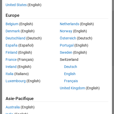
United States
(English)
Europe
Trust Center
Marques déposées
Politique de confidentialité
Belgium
(English)
Netherlands
(English)
Lutte anti-piratage
Statut des applications
Contacts locaux
Denmark
(English)
Norway
(English)
© 1994-2026 The MathWorks, Inc.
Deutschland
(Deutsch)
Österreich
(Deutsch)
España
(Español)
Portugal
(English)
Sélectionner 
France
Finland
(English)
Sweden
(English)
France
(Français)
Switzerland
Ireland
(English)
Deutsch
Italia
(Italiano)
English
Luxembourg
(English)
Français
United Kingdom
(English)
Asie-Pacifique
Australia
(English)