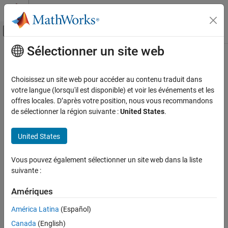
Passer au contenu
Centre d’aide MATLAB
Activer/désactiver l'affichage du menu d
Sélectionner un site web
Contenu principal
Accueil de la documentation
Code Generation
Choisissez un site web pour accéder au contenu traduit dans
votre langue (lorsqu'il est disponible) et voir les événements et les
How useful was this information?
offres locales. D’après votre position, nous vous recommandons
de sélectionner la région suivante :
United States
.
United States
Vous pouvez également sélectionner un site web dans la liste
suivante :
Amériques
América Latina
(Español)
Canada
(English)