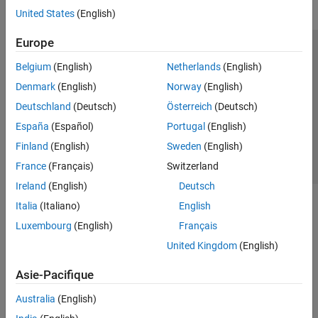
United States
(English)
Europe
Trust Center
Marques déposées
Politique de confidentialité
Belgium
(English)
Netherlands
(English)
Lutte anti-piratage
Statut des applications
Contacts locaux
Denmark
(English)
Norway
(English)
© 1994-2026 The MathWorks, Inc.
Deutschland
(Deutsch)
Österreich
(Deutsch)
España
(Español)
Portugal
(English)
Sélectionner 
France
Finland
(English)
Sweden
(English)
France
(Français)
Switzerland
Ireland
(English)
Deutsch
Italia
(Italiano)
English
Luxembourg
(English)
Français
United Kingdom
(English)
Asie-Pacifique
Australia
(English)