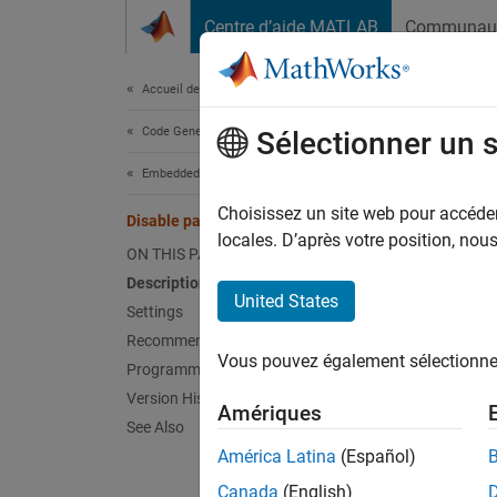
Passer au contenu
Centre d’aide MATLAB
Communau
Document
Accueil de la documentation
Code Generation
Disa
Sélectionner un 
Embedded Coder
Compile
Choisissez un site web pour accéder 
Disable parallel build
Since 
locales. D’après votre position, no
ON THIS PAGE
Model 
Description
Hardwar
United States
Settings
Recommended Settings
Desc
Vous pouvez également sélectionner 
Programmatic Use
Select 
Version History
Amériques
See Also
Sett
América Latina
(Español)
Canada
(English)
(def