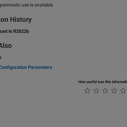
grammatic use is available.
ion History
uced in R2022b
Also
s
Configuration Parameters
How useful was this informat