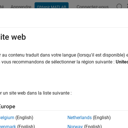
té
Apprendre
Connectez-vous
Obtenir MATLAB
ation
Examples
Functions
Blocks
Model Settings
ble parallel build
site web
 the generated code in parallel order for faster build
au contenu traduit dans votre langue (lorsqu'il est disponible) e
R2022b
us vous recommandons de sélectionner la région suivante :
Unite
Configuration Pane:
Hardware Implementation / Simulink or E
e board settings / Target hardware resources / Build options
ription
un site web dans la liste suivante :
to compile the generated code in parallel order for faster build.
Europe
ings
Belgium
(English)
Netherlands
(English)
Denmark
(English)
Norway
(English)
ault) |