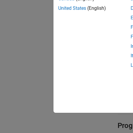
off
off
United States
(English)
Support
F
on
Support
F
I
Reco
I
Appli
Debu
Trace
Effic
Safet
Prog