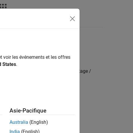
Apps
Videos
Answers
t voir les événements et les offres
d States
.
mbedded Coder Hardware Support Package /
Asie-Pacifique
Australia
(English)
India
(English)