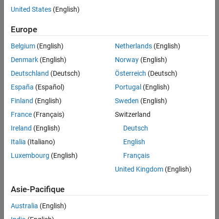
United States
(English)
Settings
Europe
(default)
BGA
The default package type parameter value for Infineon AURIX
Belgium
(English)
Netherlands
(English)
TC4x microcontrollers is
.
BGA
Denmark
(English)
Norway
(English)
Deutschland
(Deutsch)
Österreich
(Deutsch)
The default package type parameter value for Infineon AURIX
TC3x microcontrollers is
. The available options depend on
España
(Español)
Portugal
(English)
TQFP
choice of
Device Series
and
Board
parameter values. You can
Finland
(English)
Sweden
(English)
select one of these device series:
France
(Français)
Switzerland
Ireland
(English)
Deutsch
TQFP
Italia
(Italiano)
English
LFBGA
Luxembourg
(English)
Français
United Kingdom
(English)
BGA
Recommended Settings
Asie-Pacifique
Australia
(English)
Application
Setting