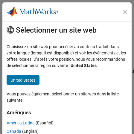
Passer au contenu
Centre d’aide MATLAB
Activer/désactiver l'affichage du menu d
Sélectionner un site web
Contenu principal
Accueil de la documentation
Package type
Code Generation
Choisissez un site web pour accéder au contenu traduit dans
Device packaging type for selected hardware
votre langue (lorsqu'il est disponible) et voir les événements et les
Embedded Coder
Since R2022b
offres locales. D’après votre position, nous vous recommandons
Model Configuration Pane:
Hardware Implementation / Simulink
de sélectionner la région suivante :
United States
.
Package type
or Embedded Coder Hardware Support Package / Hardware board
ON THIS PAGE
settings / Target hardware resources / Device
United States
Description
Dependencies
Description
Vous pouvez également sélectionner un site web dans la liste
Settings
suivante :
Displays the device packaging type for the selected hardware.
Recommended Settings
Programmatic Use
Amériques
Dependencies
Version History
América Latina
(Español)
See Also
The
Package type
parameter value options depend on the choice
Canada
(English)
of
Device Series
and
Board
parameter values.