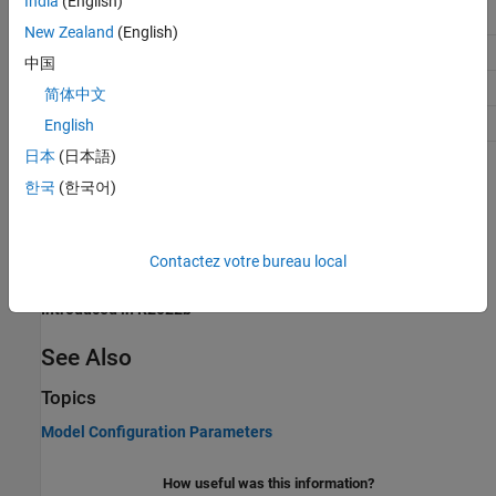
India
(English)
Debugging
No impact
New Zealand
(English)
Traceability
No impact
中国
Efficiency
No impact
简体中文
Safety precaution
No impact
English
日本
(日本語)
Programmatic Use
한국
(한국어)
No programmatic use is available.
Contactez votre bureau local
Version History
Introduced in R2022b
See Also
Topics
Model Configuration Parameters
How useful was this information?