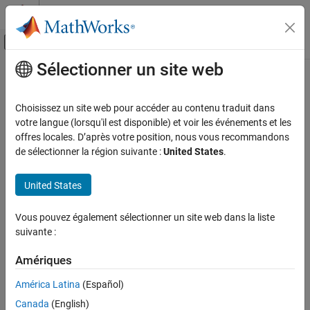
Passer au contenu
Centre d’aide MATLAB
Activer/désactiver l'affichage du menu d
Sélectionner un site web
Contenu principal
Accueil de la documentation
HVX Conv2D
Code Generation
Choisissez un site web pour accéder au contenu traduit dans
2-D convolution for HVX
votre langue (lorsqu'il est disponible) et voir les événements et les
Embedded Coder
Since R2026a
offres locales. D’après votre position, nous vous recommandons
Deployment, Integration, and Supported
expand all in page
de sélectionner la région suivante :
United States
.
Hardware
Embedded Coder Supported Hardware
Libraries:
United States
Qualcomm Hexagon Processors
Embedded Coder Support Package for
Code Optimization for HVX
Qualcomm Hexagon Processors / IPCV
Vous pouvez également sélectionner un site web dans la liste
suivante :
HVX Conv2D
ON THIS PAGE
Amériques
Description
Description
América Latina
(Español)
Ports
The
HVX Conv2D
block performs a two-dimensional (2-D)
convolution of an input image using a square filter mask for
Canada
(English)
Extended Capabilities