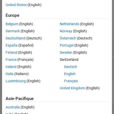
®
Hexagon
Vector eXtension (HVX).
Version History
United States
(English)
See Also
Ports
Europe
Input
Belgium
(English)
Netherlands
(English)
expand all
Denmark
(English)
Norway
(English)
Deutschland
(Deutsch)
Österreich
(Deutsch)
Input
—
2-D input matrix
España
(Español)
Portugal
(English)
2-D matrix
Finland
(English)
Sweden
(English)
France
(Français)
Switzerland
Mask
—
Structuring element
Ireland
(English)
Deutsch
3-by-3 matrix (default) | 5-by-5 matrix | 7-by-7
matrix
Italia
(Italiano)
English
Luxembourg
(English)
Français
Output
United Kingdom
(English)
expand all
Asie-Pacifique
Australia
(English)
Output
—
Convolution output
matrix