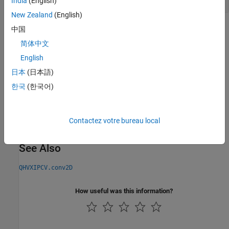
India
(English)
New Zealand
(English)
Extended Capabilities
中国
简体中文
expand all
English
C/C++ Code Generation
日本
(日本語)
Generate C and C++ code using Simulink® Coder™.
한국
(한국어)
Version History
Contactez votre bureau local
Introduced in R2026a
See Also
QHVXIPCV.conv2D
How useful was this information?