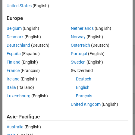
®
Hexagon
Vector eXtension (HVX).
Extended Capabilities
United States
(English)
Version History
Ports
Europe
See Also
Input
Belgium
(English)
Netherlands
(English)
expand all
Denmark
(English)
Norway
(English)
Deutschland
(Deutsch)
Österreich
(Deutsch)
Input
—
2-D input matrix
España
(Español)
Portugal
(English)
2-D matrix
Finland
(English)
Sweden
(English)
France
(Français)
Switzerland
Output
Ireland
(English)
Deutsch
expand all
Italia
(Italiano)
English
Luxembourg
(English)
Français
Output
—
Dilated matrix
matrix
United Kingdom
(English)
Asie-Pacifique
Parameters
Australia
(English)
expand all