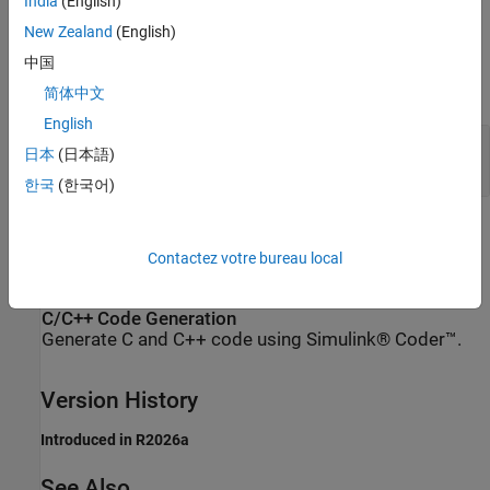
India
(English)
New Zealand
(English)
To edit block parameters interactively, use the
Property Inspector
.
中国
®
From the Simulink
Toolstrip, on the
Simulation
tab, in the
Prepare
gallery, select
Property Inspector
.
简体中文
English
Kernel size
—
Size of structuring element
日本
(日本語)
(default) |
|
3x3
5x5
7x7
한국
(한국어)
Extended Capabilities
Contactez votre bureau local
expand all
C/C++ Code Generation
Generate C and C++ code using Simulink® Coder™.
Version History
Introduced in R2026a
See Also