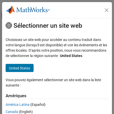
Passer au contenu
Centre d’aide MATLAB
Activer/désactiver l'affichage du menu d
Sélectionner un site web
Contenu principal
Accueil de la documentation
HVX Dilate
Code Generation
Choisissez un site web pour accéder au contenu traduit dans
2-D grayscale dilation for HVX
votre langue (lorsqu'il est disponible) et voir les événements et les
Embedded Coder
Since R2026a
offres locales. D’après votre position, nous vous recommandons
Deployment, Integration, and Supported
expand all in page
de sélectionner la région suivante :
United States
.
Hardware
Embedded Coder Supported Hardware
Libraries:
United States
Qualcomm Hexagon Processors
Embedded Coder Support Package for
Code Optimization for HVX
Qualcomm Hexagon Processors / IPCV
Vous pouvez également sélectionner un site web dans la liste
suivante :
HVX Dilate
ON THIS PAGE
Description
Amériques
Description
América Latina
(Español)
The
HVX Dilate
block performs a two-dimensional (2-D) grayscale
Ports
dilation on the input matrix using a square structuring element for
Canada
(English)
Parameters