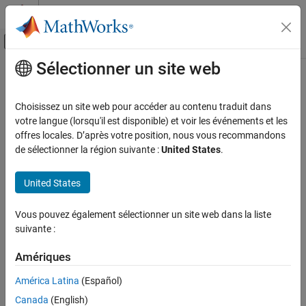
Passer au contenu
Centre d’aide MATLAB
Activer/désactiver l'affichage du menu d
Sélectionner un site web
Contenu principal
Accueil de la documentation
Boolean true identifier
Code Generation
Choisissez un site web pour accéder au contenu traduit dans
Identifier for Boolean
votre langue (lorsqu'il est disponible) et voir les événements et les
true
Embedded Coder
offres locales. D’après votre position, nous vous recommandons
Code and Tool Customization
expand all in page
de sélectionner la région suivante :
United States
.
Model Configuration Set Customization
Model Configuration Pane:
Code Generation / Data Type
Code Generation Configuration Sets
Replacement
United States
Boolean true identifier
Description
Vous pouvez également sélectionner un site web dans la liste
ON THIS PAGE
suivante :
The parameter specifies a replacement identifier for the default
Description
Boolean
identifier in the generated code.
true
Settings
Amériques
Examples
Settings
América Latina
(Español)
Recommended Settings
Canada
(English)
true (default) | character vector
Programmatic Use