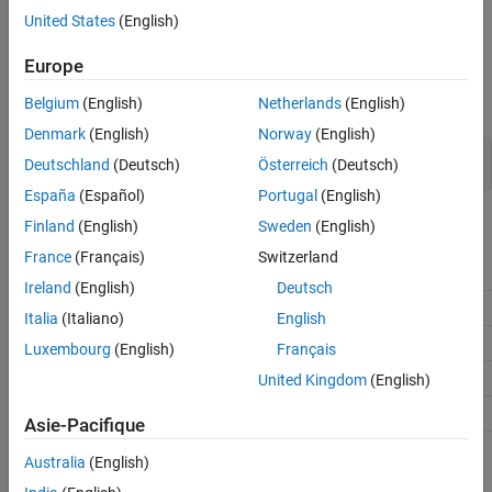
®
Use a valid MATLAB
variable name as a replacement identifier.
United States
(English)
Version History
See Also
Examples
Europe
expand all
Belgium
(English)
Netherlands
(English)
Denmark
(English)
Norway
(English)
Replace Boolean
Identifier
true
Deutschland
(Deutsch)
Österreich
(Deutsch)
España
(Español)
Portugal
(English)
Recommended Settings
Finland
(English)
Sweden
(English)
France
(Français)
Switzerland
Application
Setting
Ireland
(English)
Deutsch
Debugging
No impact
Italia
(Italiano)
English
Traceability
A valid character vector
Luxembourg
(English)
Français
Efficiency
No impact
United Kingdom
(English)
Safety precaution
No recommendation
Asie-Pacifique
Australia
(English)
Programmatic Use