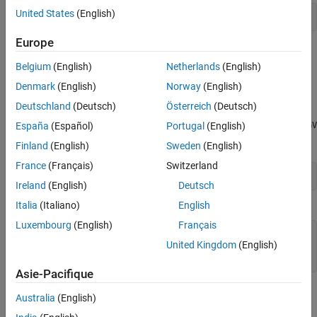
United States
(English)
CallbackFcn(cgvObj, inputIndex)
Europe
is a unique numerical identifier associated with input
inputIndex
Belgium
(English)
Netherlands
(English)
data in
.
cgvObj
Denmark
(English)
Norway
(English)
Examples
Deutschland
(Deutsch)
Österreich
(Deutsch)
The callback function,
, is added to
PreExecutionReportFcn
cgv.CGV
España
(Español)
Portugal
(English)
object,
cgvObj
Finland
(English)
Sweden
(English)
France
(Français)
Switzerland
cgvObj.addPreExecReportFcn(@PreExecutionReportFcn);
Ireland
(English)
Deutsch
Italia
(Italiano)
English
where
is defined as:
PreExecutionReportFcn
Luxembourg
(English)
Français
function PreExecutionReportFcn(cgvObj, inputIndex)

United Kingdom
(English)
...

Asie-Pacifique
See Also
Australia
(English)