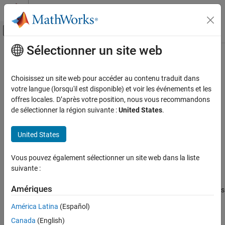
Passer au contenu
Centre d’aide MATLAB
Activer/désactiver l'affichage du menu d
Sélectionner un site web
Contenu principal
Accueil de la documentation
addPreExecReportFcn
Code Generation
Choisissez un site web pour accéder au contenu traduit dans
Add callback function to execute before each input data file
votre langue (lorsqu'il est disponible) et voir les événements et les
Embedded Coder
executes
offres locales. D’après votre position, nous vous recommandons
de sélectionner la région suivante :
United States
.
addPreExecReportFcn
Syntax
ON THIS PAGE
United States
Syntax
.addPreExecReportFcn(CallbackFcn)
cgvObj
Description
Vous pouvez également sélectionner un site web dans la liste
Description
Examples
suivante :
See Also
adds a callback
.addPreExecReportFcn(
)
cgvObj
CallbackFcn
Amériques
function to
.
is a handle to a
object.
calls
cgvObj
cgvObj
cgv.CGV
run
before executing each input data file in
. The
CallbackFcn
cgvObj
América Latina
(Español)
callback function signature is:
Canada
(English)