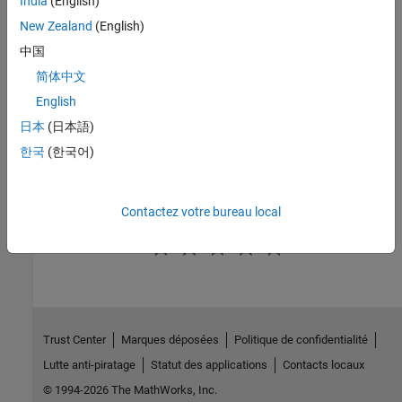
India
(English)
See Also
New Zealand
(English)
|
coder.MATLABCodeTemplate.getTokenValue
中国
|
coder.MATLABCodeTemplate.getcurrenttokens
简体中文
coder.MATLABCodeTemplate.emitSection
English
Topics
日本
(日本語)
Generate Custom File and Function Banners for C/C++ Code
한국
(한국어)
Code Generation Template Files for MATLAB Code
Contactez votre bureau local
How useful was this information?
Trust Center
Marques déposées
Politique de confidentialité
Lutte anti-piratage
Statut des applications
Contacts locaux
© 1994-2026 The MathWorks, Inc.