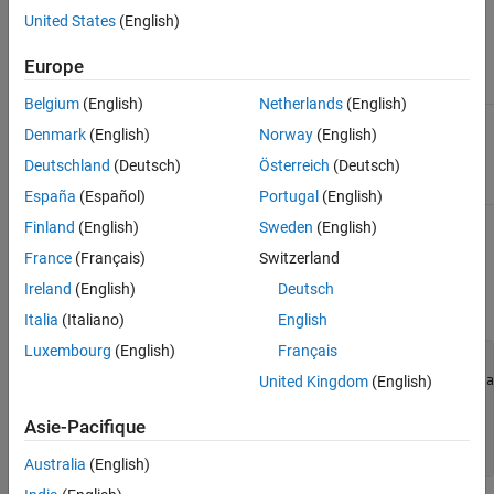
Input Arguments
United States
(English)
The name of the token
Europe
tokenName
Belgium
(English)
Netherlands
(English)
The value of the token
tokenValue
Denmark
(English)
Norway
(English)
Default:
empty
Deutschland
(Deutsch)
Österreich
(Deutsch)
España
(Español)
Portugal
(English)
Finland
(English)
Sweden
(English)
Examples
France
(Français)
Switzerland
Create a MATLABCodeTemplate object from a custom template.
Ireland
(English)
Deutsch
Set the value for a custom token in the template.
Italia
(Italiano)
English
Luxembourg
(English)
Français
newObj = coder.MATLABCodeTemplate('myCGTFile');

% Create a MATLABCodeTemplate object from a custom templa
United Kingdom
(English)
newObj.setTokenValue('myCustomToken', 'myValue');

% Set the value of a custom token in the file

Asie-Pacifique
newObj.getTokenValue('myCustomToken')

% Check value of the custom token
Australia
(English)