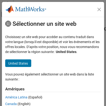
Passer au contenu
Centre d’aide MATLAB
Activer/désactiver l'affichage du menu d
Sélectionner un site web
Contenu principal
Accueil de la documentation
coder.MATLABCodeTemplate.setTok
Code Generation
Choisissez un site web pour accéder au contenu traduit dans
Class:
coder.MATLABCodeTemplate
votre langue (lorsqu'il est disponible) et voir les événements et les
Embedded Coder
Namespace:
coder
offres locales. D’après votre position, nous vous recommandons
de sélectionner la région suivante :
United States
.
coder.MATLABCodeTemplate.setTokenValue
Set value of token for code generation template
ON THIS PAGE
United States
Syntax
Syntax
Description
Vous pouvez également sélectionner un site web dans la liste
setTokenValue(tokenName,tokenValue)
Input Arguments
suivante :
Examples
Description
See Also
Amériques
sets the value of a token
setTokenValue(
,
)
tokenName
tokenValue
América Latina
(Español)
for a code generation template.
Canada
(English)