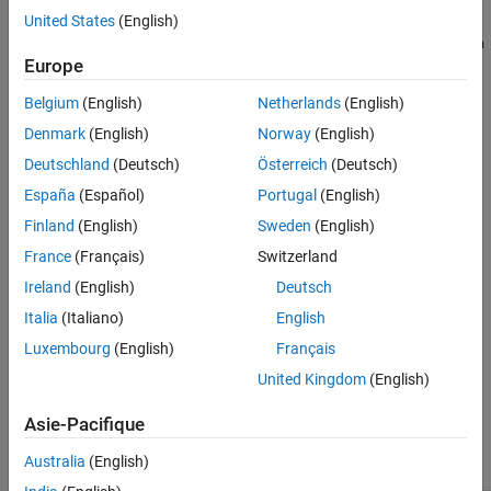
Coder™
data type definitions, select the
Coder typedefs
United States
(English)
Version History
compatibility
check box to force the generation of the
rtwtypes.h
See Also
Europe
file.
Belgium
(English)
Netherlands
(English)
Dependencies
Denmark
(English)
Norway
(English)
To enable this parameter, set
Data type replacement
to
Use C
Deutschland
(Deutsch)
Österreich
(Deutsch)
.
data types with fixed-width integers
España
(Español)
Portugal
(English)
Settings
Finland
(English)
Sweden
(English)
France
(Français)
Switzerland
(default) |
off
on
Ireland
(English)
Deutsch
on
Generate the
file.
rtwtypes.h
Italia
(Italiano)
English
Luxembourg
(English)
Français
off
Do not generate the
file.
United Kingdom
(English)
rtwtypes.h
Recommended Settings
Asie-Pacifique
Australia
(English)
Application
Setting