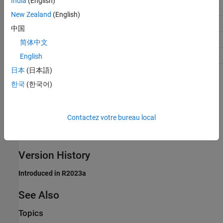
India
(English)
Debugging
No impact
New Zealand
(English)
Traceability
No impact
中国
Efficiency
No impact
简体中文
Safety precaution
No impact
English
日本
(日本語)
Programmatic Use
한국
(한국어)
Parameter:
CoderTypedefsCompatibility
Type:
character vector
Contactez votre bureau local
Value:
|
'on'
'off'
Default:
'off'
Version History
Introduced in R2023a
See Also
Topics