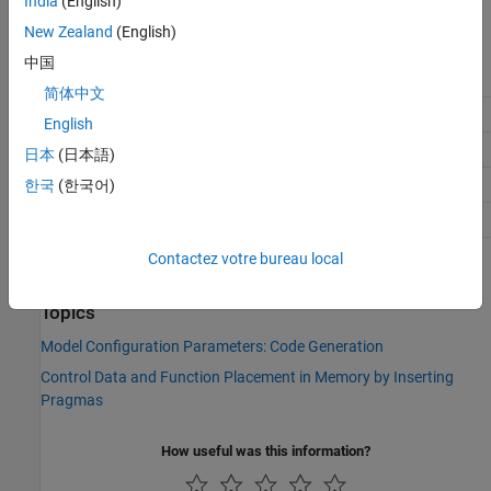
India
(English)
Default:
'Default'
New Zealand
(English)
Recommended Settings
中国
Application
Setting
简体中文
Debugging
No impact
English
Traceability
No impact
日本
(日本語)
Efficiency
No impact
한국
(한국어)
Safety precaution
No impact
Contactez votre bureau local
See Also
Topics
Model Configuration Parameters: Code Generation
Control Data and Function Placement in Memory by Inserting
Pragmas
How useful was this information?