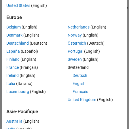
United States
(English)
Memory section specifications for functions and data apply to the
top level of the model and to subsystems except atomic
Europe
subsystems that contain overriding memory section
specifications.
Belgium
(English)
Netherlands
(English)
Denmark
(English)
Norway
(English)
Default:
Default
Deutschland
(Deutsch)
Österreich
(Deutsch)
Default
España
(Español)
Portugal
(English)
Suppresses the use of a memory section for Step, Run-time
Finland
(English)
Sweden
(English)
initialization, Derivative, Enable, and Disable functions.
France
(Français)
Switzerland
memory-section-name
Ireland
(English)
Deutsch
Applies a memory section to Step, Run-time initialization,
Italia
(Italiano)
English
Derivative, Enable, and Disable functions.
Luxembourg
(English)
Français
Command-Line Information
United Kingdom
(English)
Parameter:
MemSecFuncExecute
Asie-Pacifique
Type:
character vector
Value:
|
|
|
'Default'
'MemConst'
'MemVolatile'
Australia
(English)
'MemConstVolatile'