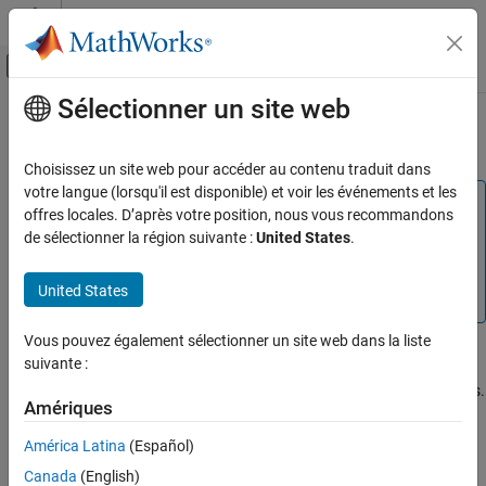
Passer au contenu
Centre d’aide MATLAB
Activer/désactiver l'affichage du menu d
Sélectionner un site web
Contenu principal
Accueil de la documentation
Execution
Code Generation
Choisissez un site web pour accéder au contenu traduit dans
votre langue (lorsqu'il est disponible) et voir les événements et les
Embedded Coder
Note
offres locales. D’après votre position, nous vous recommandons
Code and Tool Customization
This parameter is not applicable for C code generation. To
de sélectionner la région suivante :
United States
.
Model Configuration Set Customization
replicate this functionality for C code generation, use the
Code Mappings Editor — C
and
Embedded Coder
Code Generation Configuration Sets
United States
Dictionary
.
Execution
Vous pouvez également sélectionner un site web dans la liste
ON THIS PAGE
Description
suivante :
Description
Specify whether to apply a memory section to execution functions.
Settings
Amériques
Command-Line Information
Category:
Code Generation
América Latina
(Español)
Recommended Settings
Canada
(English)
Settings
See Also