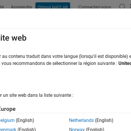
té
Apprendre
Connectez-vous
Obtenir MATLAB
ation
Examples
Functions
Blocks
Model Settings
erate destructor
site web
 to generate destructor for model configured to use C++ class i
au contenu traduit dans votre langue (lorsqu'il est disponible) e
us vous recommandons de sélectionner la région suivante :
Unite
Configuration Pane:
Code Generation / Interface
ription
un site web dans la liste suivante :
nerate destructor
parameter specifies whether to generate a dest
Europe
ndencies
Belgium
(English)
Netherlands
(English)
le this parameter, set:
Denmark
(English)
Norway
(English)