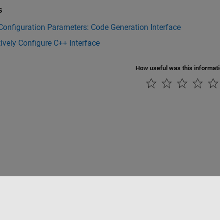
s
onfiguration Parameters: Code Generation Interface
tively Configure C++ Interface
How useful was this informat
ialité
Lutte anti-piratage
Statut des applications
Contacts locaux