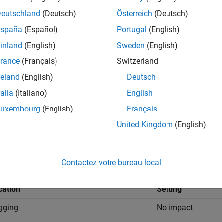
nguage
to
C++
Deutschland
(Deutsch)
Österreich
(Deutsch)
España
(Español)
Portugal
(English)
de interface packaging
to
C++ class
inland
(English)
Sweden
(English)
ings
rance
(Français)
Switzerland
reland
(English)
Deutsch
ult) |
Off
talia
(Italiano)
English
 generation of a destructor for the C++ model class.
Luxembourg
(English)
Français
United Kingdom
(English)
s generation of a destructor for the C++ model class.
Contactez votre bureau local
mmended Settings
cation
Setting
gging
No impact