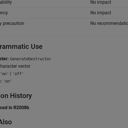
ability
No impact
iency
No impact
y precaution
No recommendati
rammatic Use
ter:
GenerateDestructor
haracter vector
|
'on'
'off'
:
'on'
ion History
uced in R2008b
Also