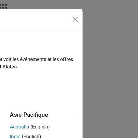
Apps
Videos
Answers
nterface
t voir les événements et les offres
d States
.
ructor fora C++ class interface.
Asie-Pacifique
Australia
(English)
India
(English)