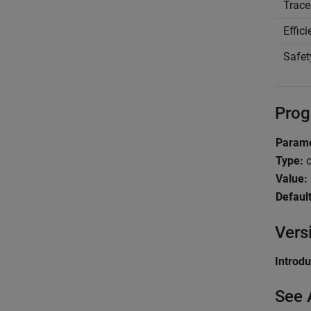
Trace
Effic
Safet
Prog
Parame
Type:
c
Value:
Default
Vers
Introd
See 