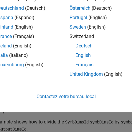
uments
Deutschland
(Deutsch)
Österreich
(Deutsch)
España
(Español)
Portugal
(English)
ct representing an S-Function block.
inland
(English)
Sweden
(English)
rance
(Français)
Switzerland
reland
(English)
Deutsch
integer value corresponding to a symbolic dimension specificat
talia
(Italiano)
English
Luxembourg
(English)
Français
integer value corresponding to a symbolic dimension specificat
United Kingdom
(English)
rns
ue
(integer value) that represents a symbolic dimensi
SymbDimsId
Contactez votre bureau local
mple
xample shows how to divide the
by
SymbDimsId
symbDimsId
symb
.
outputDimsId