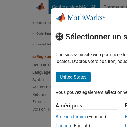
Passer au contenu
Centre d’aide MATLAB
Communau
Document
Accueil de la documentation
Code Generation
ssR
Sélectionner un 
Embedded Coder
Create
Choisissez un site web pour accéder 
ssRegisterSymbolicDimsDivide
locales. D’après votre position, no
ON THIS PAGE
Lan
Languages
United States
Syntax
C, C++
Arguments
Vous pouvez également sélectionner 
Synt
Returns
Example
Amériques
Version History
Symb
América Latina
(Español)
Canada
(English)