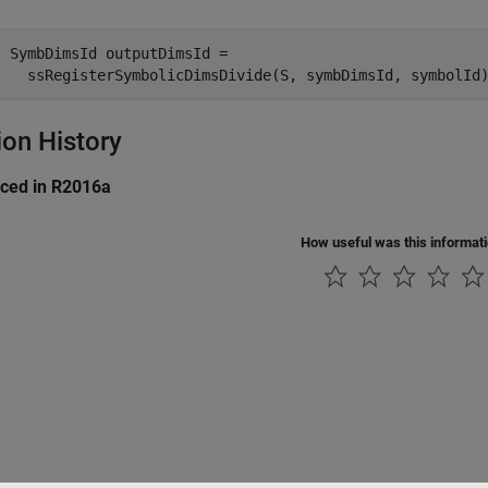
 SymbDimsId outputDimsId = 

    ssRegisterSymbolicDimsDivide(S, symbDimsId, symbolId
ion History
uced in R2016a
How useful was this informat