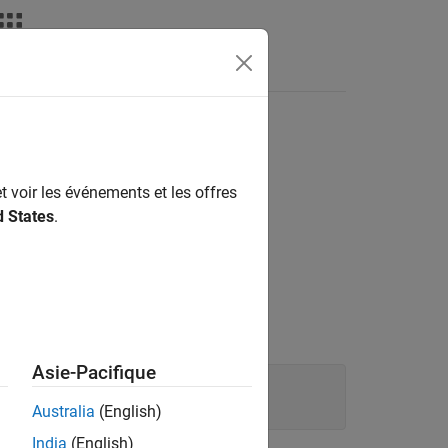
Apps
Videos
Answers
t voir les événements et les offres
d States
.
Asie-Pacifique
ymbDimsId aLHS,

Australia
(English)
India
(English)