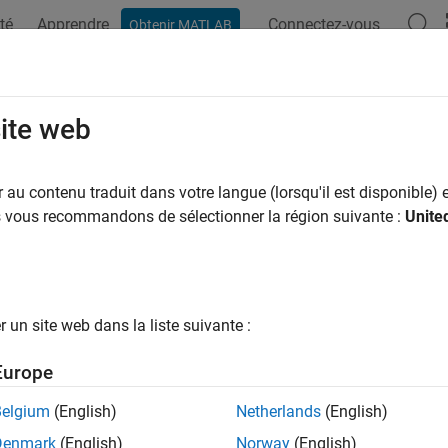
té
Apprendre
Connectez-vous
Obtenir MATLAB
ation
Examples
Functions
Blocks
Model Settings
egisterSymbolicDimsDivide
site web
by dividing two symbolic dimensions
au contenu traduit dans votre langue (lorsqu'il est disponible) e
SymbDimsId
us vous recommandons de sélectionner la région suivante :
Unite
guages
un site web dans la liste suivante :
ax
Europe
DimsId ssRegisterSymbolicDimsDivide(SimStruct *S, const S
Belgium
(English)
Netherlands
(English)
Denmark
(English)
Norway
(English)