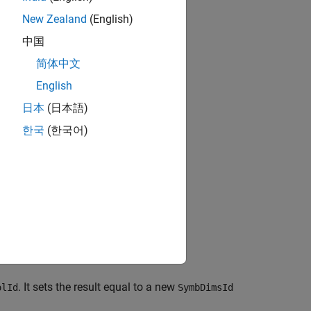
New Zealand
(English)
中国
简体中文
English
日本
(日本語)
ion.
한국
(한국어)
ion.
on specification.
. It sets the result equal to a new
olId
SymbDimsId