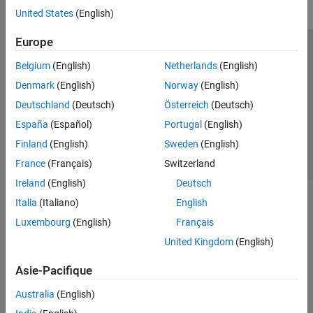
United States
(English)
Europe
Trust Center
Marques déposées
Politique de confidentialité
Belgium
(English)
Netherlands
(English)
Lutte anti-piratage
Statut des applications
Contacts locaux
Denmark
(English)
Norway
(English)
© 1994-2026 The MathWorks, Inc.
Deutschland
(Deutsch)
Österreich
(Deutsch)
España
(Español)
Portugal
(English)
Sélectionner 
France
Finland
(English)
Sweden
(English)
France
(Français)
Switzerland
Ireland
(English)
Deutsch
Italia
(Italiano)
English
Luxembourg
(English)
Français
United Kingdom
(English)
Asie-Pacifique
Australia
(English)