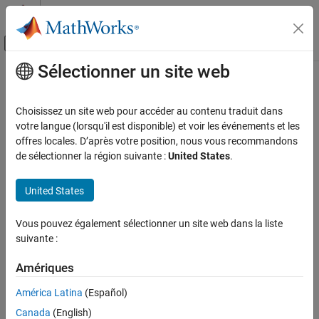
Passer au contenu
Centre d’aide MATLAB
Activer/désactiver l'affichage du menu d
Sélectionner un site web
Contenu principal
Accueil de la documentation
Code Generation
Choisissez un site web pour accéder au contenu traduit dans
votre langue (lorsqu'il est disponible) et voir les événements et les
offres locales. D’après votre position, nous vous recommandons
How useful was this information?
de sélectionner la région suivante :
United States
.
United States
Vous pouvez également sélectionner un site web dans la liste
suivante :
Amériques
América Latina
(Español)
Canada
(English)