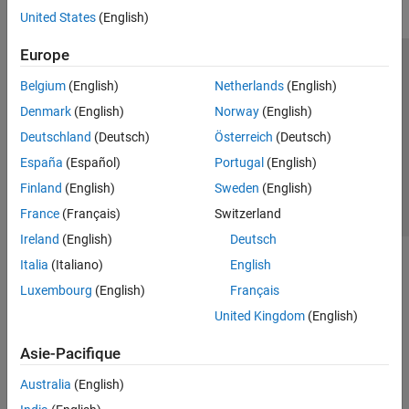
United States
(English)
Europe
Trust Center
Marques déposées
Politique de confidentialité
Belgium
(English)
Netherlands
(English)
Lutte anti-piratage
Statut des applications
Contacts locaux
Denmark
(English)
Norway
(English)
© 1994-2026 The MathWorks, Inc.
Deutschland
(Deutsch)
Österreich
(Deutsch)
España
(Español)
Portugal
(English)
Sélectionner 
France
Finland
(English)
Sweden
(English)
France
(Français)
Switzerland
Ireland
(English)
Deutsch
Italia
(Italiano)
English
Luxembourg
(English)
Français
United Kingdom
(English)
Asie-Pacifique
Australia
(English)