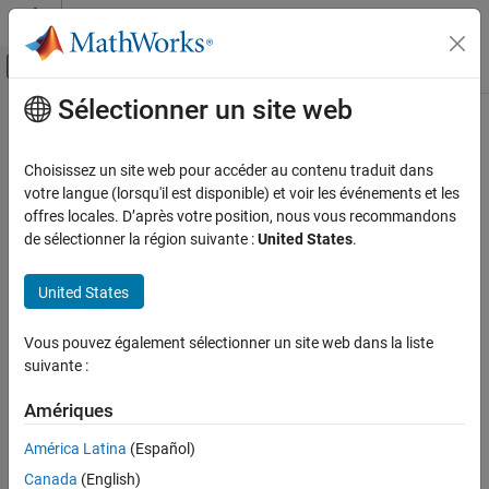
Passer au contenu
Centre d’aide MATLAB
Activer/désactiver l'affichage du menu d
Sélectionner un site web
Contenu principal
Accueil de la documentation
Code Generation
Choisissez un site web pour accéder au contenu traduit dans
votre langue (lorsqu'il est disponible) et voir les événements et les
offres locales. D’après votre position, nous vous recommandons
How useful was this information?
de sélectionner la région suivante :
United States
.
United States
Vous pouvez également sélectionner un site web dans la liste
suivante :
Amériques
América Latina
(Español)
Canada
(English)