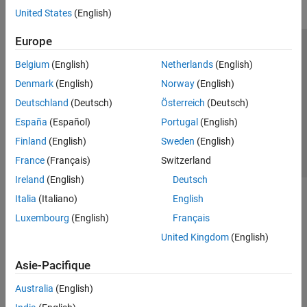
United States
(English)
Europe
Trust Center
Marques déposées
Politique de confidentialité
Belgium
(English)
Netherlands
(English)
Lutte anti-piratage
Statut des applications
Contacts locaux
Denmark
(English)
Norway
(English)
© 1994-2026 The MathWorks, Inc.
Deutschland
(Deutsch)
Österreich
(Deutsch)
España
(Español)
Portugal
(English)
Sélectionner 
France
Finland
(English)
Sweden
(English)
France
(Français)
Switzerland
Ireland
(English)
Deutsch
Italia
(Italiano)
English
Luxembourg
(English)
Français
United Kingdom
(English)
Asie-Pacifique
Australia
(English)