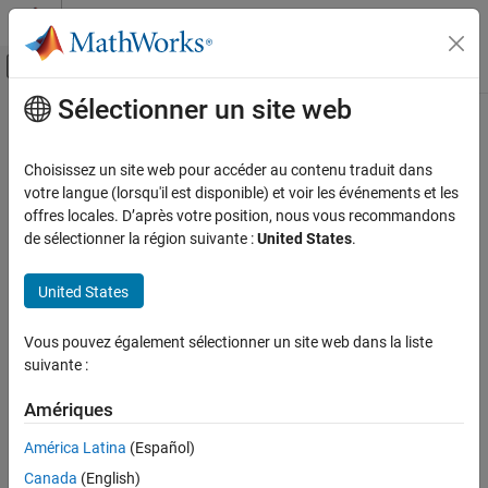
Passer au contenu
Centre d’aide MATLAB
Activer/désactiver l'affichage du menu d
Sélectionner un site web
Contenu principal
Accueil de la documentation
Code Generation
Choisissez un site web pour accéder au contenu traduit dans
votre langue (lorsqu'il est disponible) et voir les événements et les
offres locales. D’après votre position, nous vous recommandons
How useful was this information?
de sélectionner la région suivante :
United States
.
United States
Vous pouvez également sélectionner un site web dans la liste
suivante :
Amériques
América Latina
(Español)
Canada
(English)