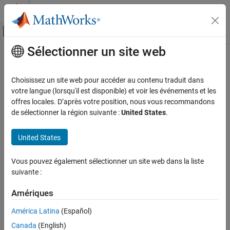
Passer au contenu
Centre d’aide MATLAB
Activer/désactiver l'affichage du menu d
Sélectionner un site web
Contenu principal
Accueil de la documentation
Code Generation
Choisissez un site web pour accéder au contenu traduit dans
votre langue (lorsqu'il est disponible) et voir les événements et les
offres locales. D’après votre position, nous vous recommandons
How useful was this information?
de sélectionner la région suivante :
United States
.
United States
Vous pouvez également sélectionner un site web dans la liste
suivante :
Amériques
América Latina
(Español)
Canada
(English)