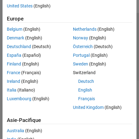
United States
(English)
Europe
Trust Center
Marques déposées
Politique de confidentialité
Belgium
(English)
Netherlands
(English)
Lutte anti-piratage
Statut des applications
Contacts locaux
Denmark
(English)
Norway
(English)
© 1994-2026 The MathWorks, Inc.
Deutschland
(Deutsch)
Österreich
(Deutsch)
España
(Español)
Portugal
(English)
Sélectionner 
France
Finland
(English)
Sweden
(English)
France
(Français)
Switzerland
Ireland
(English)
Deutsch
Italia
(Italiano)
English
Luxembourg
(English)
Français
United Kingdom
(English)
Asie-Pacifique
Australia
(English)