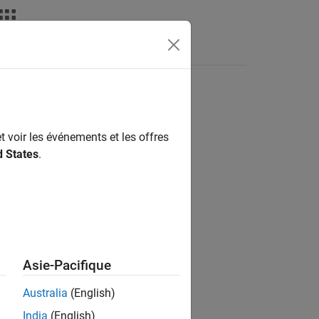
Apps
Videos
Answers
t voir les événements et les offres
ion?
d States
.
Asie-Pacifique
Australia
(English)
India
(English)