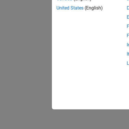
United States
(English)
F
F
I
I