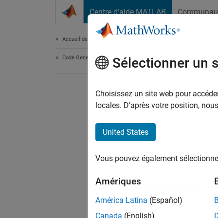
Passer au contenu
Centre d’aide MATLAB
Communau
Document
Accueil de la documentation
Code Generation
Sélectionner un 
Choisissez un site web pour accéder 
locales. D’après votre position, no
United States
Vous pouvez également sélectionner 
Amériques
América Latina
(Español)
Canada
(English)