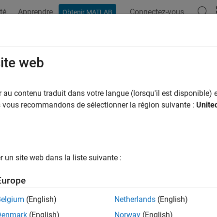
té
Apprendre
Connectez-vous
Obtenir MATLAB
ation
Examples
Functions
Blocks
Model Settings
site web
au contenu traduit dans votre langue (lorsqu'il est disponible) e
How useful was this informat
us vous recommandons de sélectionner la région suivante :
Unite
un site web dans la liste suivante :
Europe
Belgium
(English)
Netherlands
(English)
Denmark
(English)
Norway
(English)