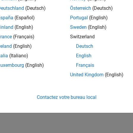
Deutschland
(Deutsch)
Österreich
(Deutsch)
España
(Español)
Portugal
(English)
inland
(English)
Sweden
(English)
rance
(Français)
Switzerland
reland
(English)
Deutsch
talia
(Italiano)
English
Luxembourg
(English)
Français
United Kingdom
(English)
Contactez votre bureau local