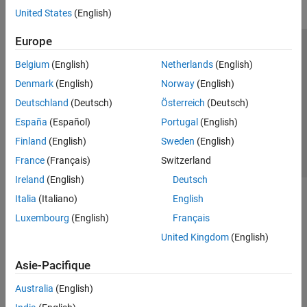
United States
(English)
Europe
Trust Center
Marques déposées
Politique de confidentialité
Belgium
(English)
Netherlands
(English)
Lutte anti-piratage
Statut des applications
Contacts locaux
Denmark
(English)
Norway
(English)
© 1994-2026 The MathWorks, Inc.
Deutschland
(Deutsch)
Österreich
(Deutsch)
España
(Español)
Portugal
(English)
Sélectionner 
France
Finland
(English)
Sweden
(English)
France
(Français)
Switzerland
Ireland
(English)
Deutsch
Italia
(Italiano)
English
Luxembourg
(English)
Français
United Kingdom
(English)
Asie-Pacifique
Australia
(English)