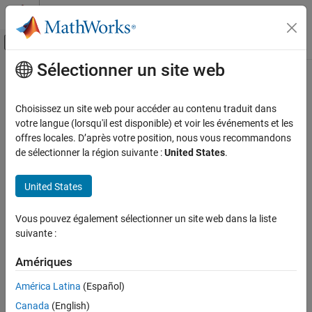
Passer au contenu
Centre d’aide MATLAB
Activer/désactiver l'affichage du menu d
Sélectionner un site web
Contenu principal
Accueil de la documentation
Code Generation
Choisissez un site web pour accéder au contenu traduit dans
votre langue (lorsqu'il est disponible) et voir les événements et les
offres locales. D’après votre position, nous vous recommandons
How useful was this information?
de sélectionner la région suivante :
United States
.
United States
Vous pouvez également sélectionner un site web dans la liste
suivante :
Amériques
América Latina
(Español)
Canada
(English)