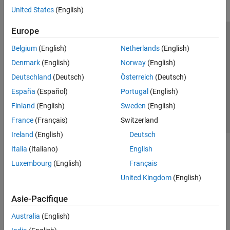
United States
(English)
Europe
Trust Center
Marques déposées
Politique de confidentialité
Belgium
(English)
Netherlands
(English)
Lutte anti-piratage
Statut des applications
Contacts locaux
Denmark
(English)
Norway
(English)
© 1994-2026 The MathWorks, Inc.
Deutschland
(Deutsch)
Österreich
(Deutsch)
España
(Español)
Portugal
(English)
Sélectionner 
France
Finland
(English)
Sweden
(English)
France
(Français)
Switzerland
Ireland
(English)
Deutsch
Italia
(Italiano)
English
Luxembourg
(English)
Français
United Kingdom
(English)
Asie-Pacifique
Australia
(English)