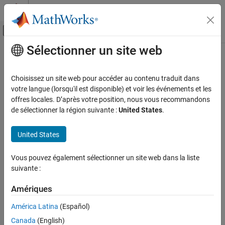
Passer au contenu
Centre d’aide MATLAB
Activer/désactiver l'affichage du menu d
Sélectionner un site web
Contenu principal
Accueil de la documentation
Code Generation
Choisissez un site web pour accéder au contenu traduit dans
votre langue (lorsqu'il est disponible) et voir les événements et les
offres locales. D’après votre position, nous vous recommandons
How useful was this information?
de sélectionner la région suivante :
United States
.
United States
Vous pouvez également sélectionner un site web dans la liste
suivante :
Amériques
América Latina
(Español)
Canada
(English)