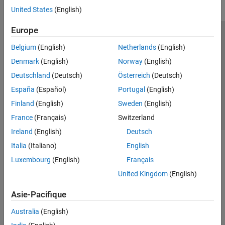
United States
(English)
Europe
Trust Center
Marques déposées
Politique de confidentialité
Belgium
(English)
Netherlands
(English)
Lutte anti-piratage
Statut des applications
Contacts locaux
Denmark
(English)
Norway
(English)
© 1994-2026 The MathWorks, Inc.
Deutschland
(Deutsch)
Österreich
(Deutsch)
España
(Español)
Portugal
(English)
Sélectionner 
France
Finland
(English)
Sweden
(English)
France
(Français)
Switzerland
Ireland
(English)
Deutsch
Italia
(Italiano)
English
Luxembourg
(English)
Français
United Kingdom
(English)
Asie-Pacifique
Australia
(English)