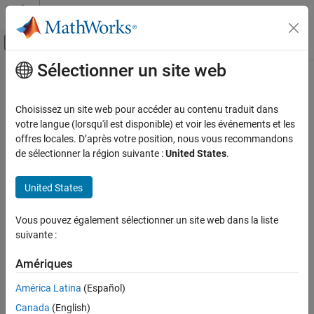
Passer au contenu
Centre d’aide MATLAB
Activer/désactiver l'affichage du menu d
Sélectionner un site web
Contenu principal
Accueil de la documentation
Code Generation
Choisissez un site web pour accéder au contenu traduit dans
votre langue (lorsqu'il est disponible) et voir les événements et les
offres locales. D’après votre position, nous vous recommandons
How useful was this information?
de sélectionner la région suivante :
United States
.
United States
Vous pouvez également sélectionner un site web dans la liste
suivante :
Amériques
América Latina
(Español)
Canada
(English)