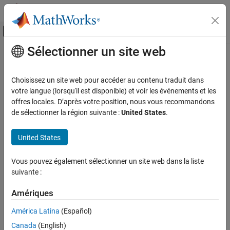
Passer au contenu
Centre d’aide MATLAB
Activer/désactiver l'affichage du menu d
Sélectionner un site web
Contenu principal
Accueil de la documentation
Code Generation
Choisissez un site web pour accéder au contenu traduit dans
votre langue (lorsqu'il est disponible) et voir les événements et les
offres locales. D’après votre position, nous vous recommandons
How useful was this information?
de sélectionner la région suivante :
United States
.
United States
Vous pouvez également sélectionner un site web dans la liste
suivante :
Amériques
América Latina
(Español)
Canada
(English)