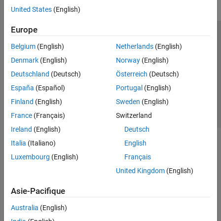
United States
(English)
Europe
Trust Center
Marques déposées
Politique de confidentialité
Belgium
(English)
Netherlands
(English)
Lutte anti-piratage
Statut des applications
Contacts locaux
Denmark
(English)
Norway
(English)
© 1994-2026 The MathWorks, Inc.
Deutschland
(Deutsch)
Österreich
(Deutsch)
España
(Español)
Portugal
(English)
Sélectionner 
France
Finland
(English)
Sweden
(English)
France
(Français)
Switzerland
Ireland
(English)
Deutsch
Italia
(Italiano)
English
Luxembourg
(English)
Français
United Kingdom
(English)
Asie-Pacifique
Australia
(English)