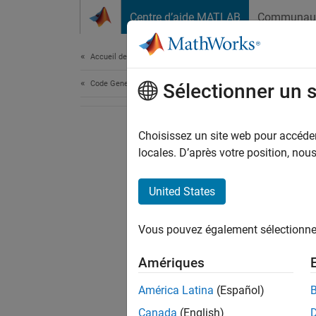
Passer au contenu
Centre d’aide MATLAB
Communau
Document
Accueil de la documentation
Code Generation
Sélectionner un 
Choisissez un site web pour accéder 
locales. D’après votre position, no
United States
Vous pouvez également sélectionner 
Amériques
América Latina
(Español)
Canada
(English)