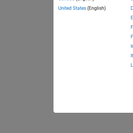
United States
(English)
F
F
I
I