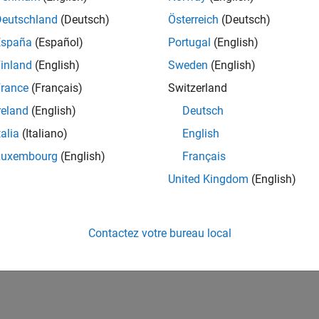
Deutschland
(Deutsch)
Österreich
(Deutsch)
España
(Español)
Portugal
(English)
inland
(English)
Sweden
(English)
rance
(Français)
Switzerland
reland
(English)
Deutsch
talia
(Italiano)
English
Luxembourg
(English)
Français
United Kingdom
(English)
Contactez votre bureau local