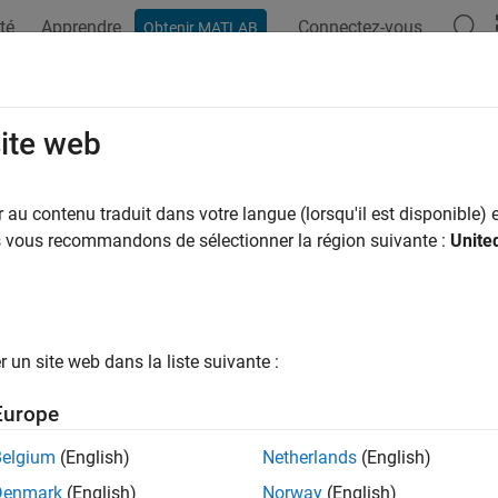
té
Apprendre
Connectez-vous
Obtenir MATLAB
ation
Examples
Functions
Blocks
Model Settings
site web
au contenu traduit dans votre langue (lorsqu'il est disponible) e
How useful was this informat
us vous recommandons de sélectionner la région suivante :
Unite
un site web dans la liste suivante :
Europe
Belgium
(English)
Netherlands
(English)
Denmark
(English)
Norway
(English)