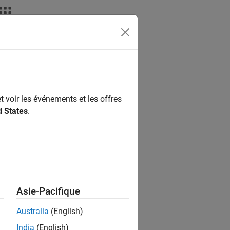
Apps
Videos
Answers
t voir les événements et les offres
ion?
d States
.
Asie-Pacifique
Australia
(English)
India
(English)