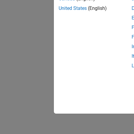
United States
(English)
F
F
I
I