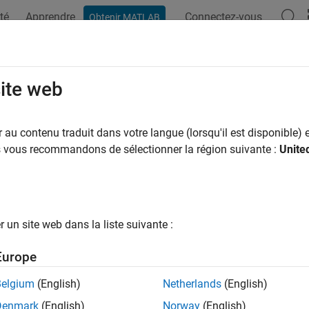
té
Apprendre
Connectez-vous
Obtenir MATLAB
ation
Examples
Functions
Blocks
Model Settings
site web
au contenu traduit dans votre langue (lorsqu'il est disponible) e
How useful was this informat
us vous recommandons de sélectionner la région suivante :
Unite
un site web dans la liste suivante :
Europe
Belgium
(English)
Netherlands
(English)
Denmark
(English)
Norway
(English)