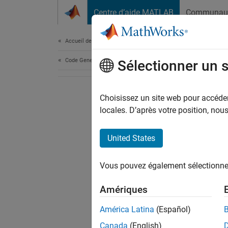
Passer au contenu
Centre d’aide MATLAB
Communau
Document
Accueil de la documentation
Code Generation
Sélectionner un 
Choisissez un site web pour accéder 
locales. D’après votre position, no
United States
Vous pouvez également sélectionner 
Amériques
América Latina
(Español)
Canada
(English)