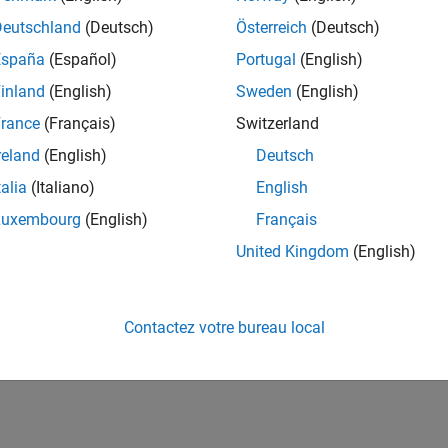
Deutschland
(Deutsch)
Österreich
(Deutsch)
España
(Español)
Portugal
(English)
inland
(English)
Sweden
(English)
rance
(Français)
Switzerland
reland
(English)
Deutsch
talia
(Italiano)
English
Luxembourg
(English)
Français
United Kingdom
(English)
Contactez votre bureau local