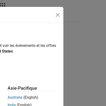
Apps
Videos
Answers
t voir les événements et les offres
ion?
d States
.
Asie-Pacifique
Australia
(English)
India
(English)