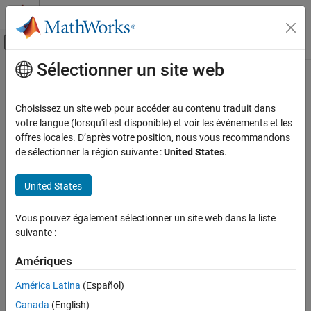
Passer au contenu
Centre d’aide MATLAB
Activer/désactiver l'affichage du menu d
Sélectionner un site web
Contenu principal
Accueil de la documentation
Code Generation
Choisissez un site web pour accéder au contenu traduit dans
votre langue (lorsqu'il est disponible) et voir les événements et les
offres locales. D’après votre position, nous vous recommandons
How useful was this information?
de sélectionner la région suivante :
United States
.
United States
Vous pouvez également sélectionner un site web dans la liste
suivante :
Amériques
América Latina
(Español)
Canada
(English)