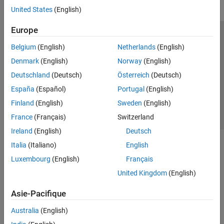
United States
(English)
Europe
Trust Center
Marques déposées
Politique de confidentialité
Belgium
(English)
Netherlands
(English)
Lutte anti-piratage
Statut des applications
Contacts locaux
Denmark
(English)
Norway
(English)
© 1994-2026 The MathWorks, Inc.
Deutschland
(Deutsch)
Österreich
(Deutsch)
España
(Español)
Portugal
(English)
Sélectionner 
France
Finland
(English)
Sweden
(English)
France
(Français)
Switzerland
Ireland
(English)
Deutsch
Italia
(Italiano)
English
Luxembourg
(English)
Français
United Kingdom
(English)
Asie-Pacifique
Australia
(English)