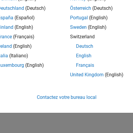
re Renesas RH850 Microcontrollers using blocks and configurat
Deutschland
(Deutsch)
Österreich
(Deutsch)
 Monitoring and Parameter Tuning
España
(Español)
Portugal
(English)
 signals in real time and tune parameters in external mode
inland
(English)
Sweden
(English)
eshooting
e unexpected issues in Embedded Coder Support Package for R
rance
(Français)
Switzerland
reland
(English)
Deutsch
How useful was this informat
talia
(Italiano)
English
Luxembourg
(English)
Français
United Kingdom
(English)
Contactez votre bureau local