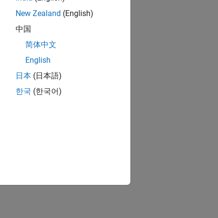
ion parameter settings
New Zealand
(English)
中国
简体中文
enesas RH850 Microcontrollers
English
日本
(日本語)
ion?
한국
(한국어)