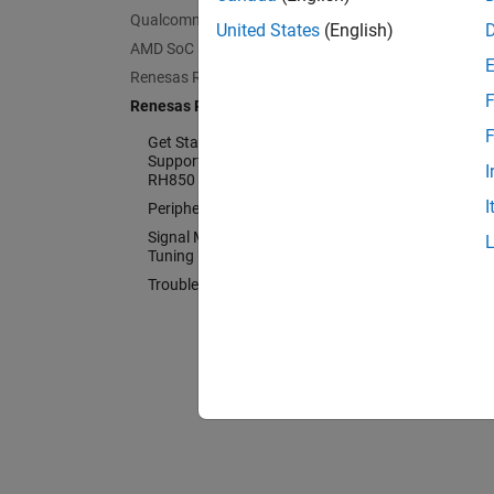
Configu
Qualcomm Hexagon Processors
United States
(English)
Signal
AMD SoC Devices
Monitor
Renesas RA Microcontrollers
F
Renesas RH850 Microcontrollers
Troubl
Resolv
F
Get Started with Embedded Coder
Support Package for Renesas
I
RH850 Microcontrollers
I
Peripheral Management
Signal Monitoring and Parameter
Tuning
Troubleshooting