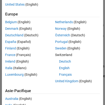
United States
(English)
Europe
Belgium
(English)
Netherlands
(English)
Denmark
(English)
Norway
(English)
Deutschland
(Deutsch)
Österreich
(Deutsch)
España
(Español)
Portugal
(English)
Finland
(English)
Sweden
(English)
France
(Français)
Switzerland
The model uses one sample time and is configured to display
Ireland
(English)
Deutsch
sample-time colors when an update diagram occurs. Inport blocks
Italia
(Italiano)
English
In1_1s and In2_1s specify a 1-second sample time, which is
Luxembourg
(English)
Français
enforced by the setting of model configuration parameter
Periodic
sample time constraint
.
United Kingdom
(English)
Asie-Pacifique
The model is configured to display color-coded sample times with
annotations. To see them, after opening the model, update the
Australia
(English)
diagram by pressing
Ctrl+D
. To display the legend, press
Ctrl+J
.