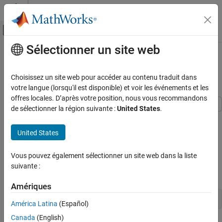
Passer au contenu
Centre d’aide MATLAB
Activer/désactiver l'affichage du menu d
Sélectionner un site web
Contenu principal
Accueil de la documentation
Single-Rate Modeling (Bare Board,
No OS)
Code Generation
Choisissez un site web pour accéder au contenu traduit dans
votre langue (lorsqu'il est disponible) et voir les événements et les
Embedded Coder
offres locales. D’après votre position, nous vous recommandons
Architecture and Component Design
de sélectionner la région suivante :
United States
.
Timers and Scheduling
This model shows code generation for a single-rate discrete-time
model configured for a bare-board target (one with no operating
Time-Based Scheduling
United States
system).
Single-Rate Modeling (Bare Board, No OS)
Vous pouvez également sélectionner un site web dans la liste
Open Example Model
ON THIS PAGE
suivante :
Open the example model
.
Open Example Model
SingleRateBareBoard
Amériques
open_system(
'SingleRateBareBoard'
América Latina
(Español)
Canada
(English)