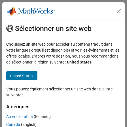
Passer au contenu
Centre d’aide MATLAB
Activer/désactiver l'affichage du menu d
Sélectionner un site web
Contenu principal
Accueil de la documentation
Computational Finance
Choisissez un site web pour accéder au contenu traduit dans
votre langue (lorsqu'il est disponible) et voir les événements et les
offres locales. D’après votre position, nous vous recommandons
How useful was this information?
de sélectionner la région suivante :
United States
.
United States
Vous pouvez également sélectionner un site web dans la liste
suivante :
Amériques
América Latina
(Español)
Canada
(English)