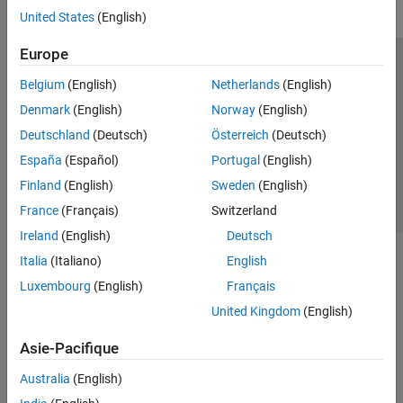
United States
(English)
Europe
Trust Center
Marques déposées
Politique de confidentialité
Belgium
(English)
Netherlands
(English)
Lutte anti-piratage
Statut des applications
Contacts locaux
Denmark
(English)
Norway
(English)
© 1994-2026 The MathWorks, Inc.
Deutschland
(Deutsch)
Österreich
(Deutsch)
España
(Español)
Portugal
(English)
Sélectionner 
France
Finland
(English)
Sweden
(English)
France
(Français)
Switzerland
Ireland
(English)
Deutsch
Italia
(Italiano)
English
Luxembourg
(English)
Français
United Kingdom
(English)
Asie-Pacifique
Australia
(English)