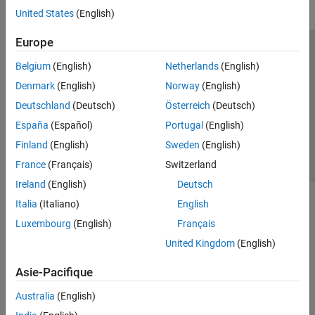
United States
(English)
Europe
Trust Center
Marques déposées
Politique de confidentialité
Belgium
(English)
Netherlands
(English)
Lutte anti-piratage
Statut des applications
Contacts locaux
Denmark
(English)
Norway
(English)
© 1994-2026 The MathWorks, Inc.
Deutschland
(Deutsch)
Österreich
(Deutsch)
España
(Español)
Portugal
(English)
Sélectionner 
France
Finland
(English)
Sweden
(English)
France
(Français)
Switzerland
Ireland
(English)
Deutsch
Italia
(Italiano)
English
Luxembourg
(English)
Français
United Kingdom
(English)
Asie-Pacifique
Australia
(English)