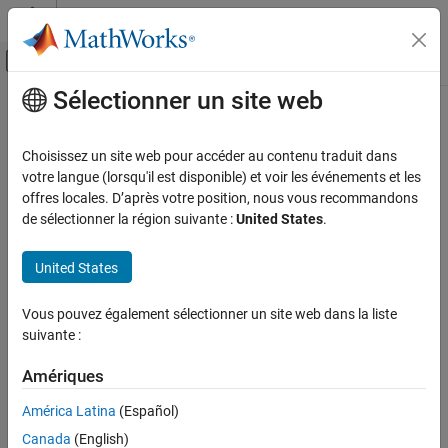
Passer au contenu
Centre d’aide MATLAB
Activer/désactiver l'affichage du menu d
Sélectionner un site web
Contenu principal
Accueil de la documentation
Verification, Validation, and Test
Choisissez un site web pour accéder au contenu traduit dans
votre langue (lorsqu'il est disponible) et voir les événements et les
offres locales. D’après votre position, nous vous recommandons
How useful was this information?
de sélectionner la région suivante :
United States
.
United States
Vous pouvez également sélectionner un site web dans la liste
suivante :
Amériques
América Latina
(Español)
Canada
(English)