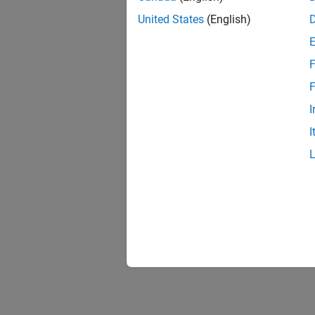
United States
(English)
F
F
I
I