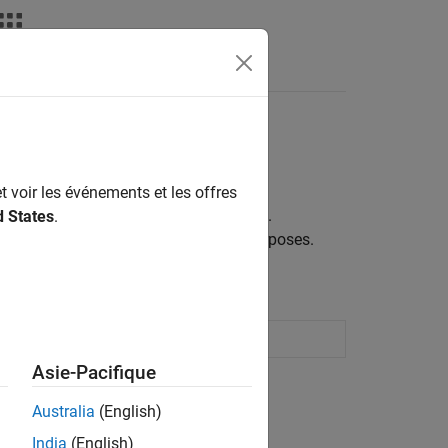
nds
t voir les événements et les offres
 a certain period from market bond data.
d States
.
urve for pricing and risk management purposes.
curve from bond prices
Asie-Pacifique
ion?
Australia
(English)
India
(English)