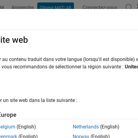
té
Apprendre
Connectez-vous
Obtenir MATLAB
ation
Examples
Functions
Videos
Answers
strap Default Probabilities from Bo
site web
ap default probability curve from bond market prices
au contenu traduit dans votre langue (lorsqu'il est disponible) e
to extract discrete default probabilities for
us vous recommandons de sélectionner la région suivante :
Unite
ndDefaultBootstrap
late these default probabilities to get the default probability c
tions
un site web dans la liste suivante :
Bootstrap default probability 
DefaultBootstrap
Europe
How useful was this informat
Belgium
(English)
Netherlands
(English)
Denmark
(English)
Norway
(English)