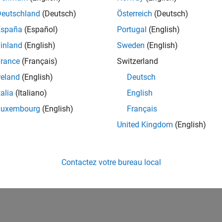
Deutschland
(Deutsch)
Österreich
(Deutsch)
España
(Español)
Portugal
(English)
inland
(English)
Sweden
(English)
rance
(Français)
Switzerland
reland
(English)
Deutsch
talia
(Italiano)
English
Luxembourg
(English)
Français
United Kingdom
(English)
Contactez votre bureau local