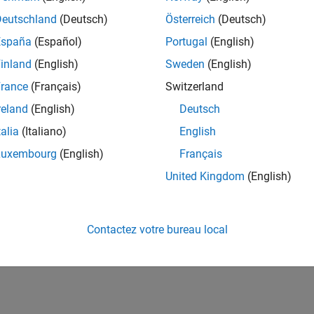
Deutschland
(Deutsch)
Österreich
(Deutsch)
España
(Español)
Portugal
(English)
inland
(English)
Sweden
(English)
rance
(Français)
Switzerland
reland
(English)
Deutsch
talia
(Italiano)
English
Luxembourg
(English)
Français
United Kingdom
(English)
Contactez votre bureau local