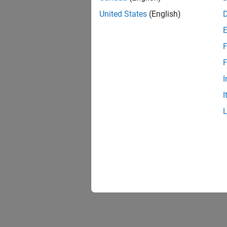
United States
(English)
F
F
I
I