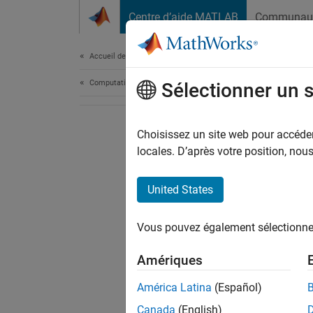
Passer au contenu
Centre d’aide MATLAB
Communau
Document
Accueil de la documentation
Computational Finance
Sélectionner un 
Choisissez un site web pour accéder 
locales. D’après votre position, no
United States
Vous pouvez également sélectionner 
Amériques
América Latina
(Español)
Canada
(English)