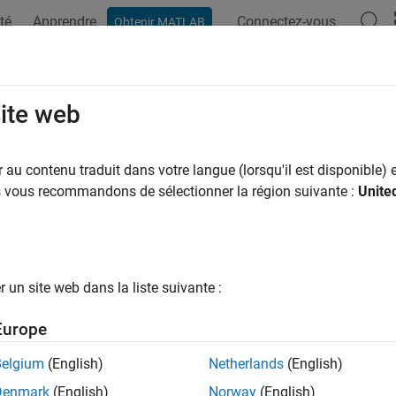
té
Apprendre
Connectez-vous
Obtenir MATLAB
ation
Examples
Functions
Videos
Answers
site web
au contenu traduit dans votre langue (lorsqu'il est disponible) e
How useful was this informat
us vous recommandons de sélectionner la région suivante :
Unite
un site web dans la liste suivante :
Europe
Belgium
(English)
Netherlands
(English)
Denmark
(English)
Norway
(English)