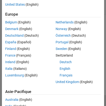
Calculate prices or sensitivities of European
asiansensbykv
Kirk Model
United States
(English)
geometric Asian options using Kemna-Vorst
Kemna Vorst Model
model
Europe
Heston Model
Bates Model
Topics
Belgium
(English)
Netherlands
(English)
Merton76 Model
Denmark
(English)
Norway
(English)
Pricing Asian Options
Haug, Haug, Margrabe Model
Deutschland
(Deutsch)
Österreich
(Deutsch)
This example shows how to price a European Asian option using
Turnbull-Wakeman Model
six methods in the Financial Instruments Toolbox™.
España
(Español)
Portugal
(English)
Levy Model
Conze-Viswanathan and Goldman-Sosin-
Finland
(English)
Sweden
(English)
Supported Equity Derivative Functions
Gatto Models
France
(Français)
Switzerland
Equity derivative instrument functions supported by Financial
Barone-Adesi-Whaley Model
Instruments Toolbox™.
Ireland
(English)
Deutsch
Italia
(Italiano)
English
How useful was this information?
Luxembourg
(English)
Français
United Kingdom
(English)
Asie-Pacifique
Australia
(English)
Trust Center
Marques déposées
Politique de confidentialité