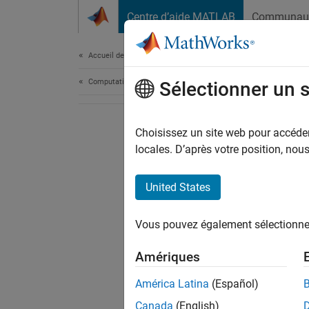
Passer au contenu
Centre d’aide MATLAB
Communau
Document
Accueil de la documentation
Computational Finance
Sélectionner un 
Choisissez un site web pour accéder 
locales. D’après votre position, no
United States
Vous pouvez également sélectionner 
Amériques
América Latina
(Español)
Canada
(English)