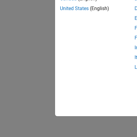
United States
(English)
F
F
I
I