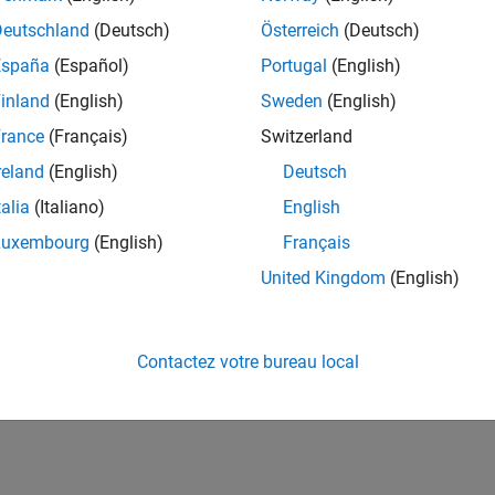
Deutschland
(Deutsch)
Österreich
(Deutsch)
España
(Español)
Portugal
(English)
inland
(English)
Sweden
(English)
rance
(Français)
Switzerland
reland
(English)
Deutsch
talia
(Italiano)
English
Luxembourg
(English)
Français
United Kingdom
(English)
Contactez votre bureau local