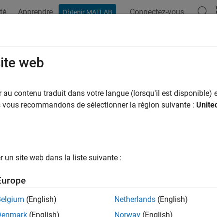
té
Apprendre
Connectez-vous
Obtenir MATLAB
ation
Examples
Functions
Apps
Videos
Answers
site web
au contenu traduit dans votre langue (lorsqu'il est disponible) e
How useful was this informat
us vous recommandons de sélectionner la région suivante :
Unite
un site web dans la liste suivante :
Europe
Belgium
(English)
Netherlands
(English)
Denmark
(English)
Norway
(English)