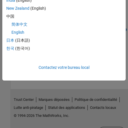
India
(English)
Cell Array Limitations for Code Generation
Adhere to code generation restrictions for cell arrays.
New Zealand
(English)
中国
Résolution des problèmes
简体中文
Resolve Issue: Cell Array Elements Must Be Fully Defined Before
English
Use
日本
(日本語)
Troubleshoot code generation errors when cell array elements are
not defined before use.
한국
(한국어)
How useful was this information?
Contactez votre bureau local
Trust Center
Marques déposées
Politique de confidentialité
Lutte anti-piratage
Statut des applications
Contacts locaux
© 1994-2026 The MathWorks, Inc.