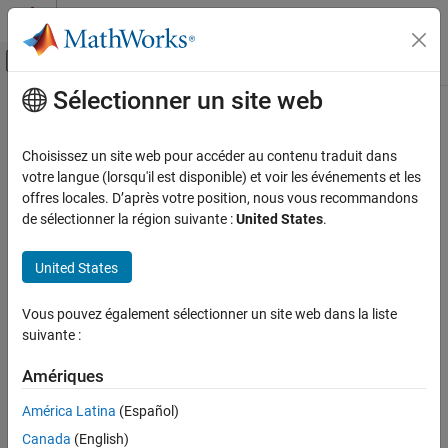
Passer au contenu
Centre d’aide MATLAB
Activer/désactiver l'affichage du menu d
Sélectionner un site web
Contenu principal
Accueil de la documentation
Génération de code
Choisissez un site web pour accéder au contenu traduit dans
Développement FPGA, ASIC et SoC
votre langue (lorsqu'il est disponible) et voir les événements et les
How useful was this information?
offres locales. D’après votre position, nous vous recommandons
de sélectionner la région suivante :
United States
.
United States
Vous pouvez également sélectionner un site web dans la liste
suivante :
Amériques
América Latina
(Español)
Canada
(English)