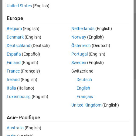
United States
(English)
Europe
Trust Center
Marques déposées
Politique de confidentialité
Belgium
(English)
Netherlands
(English)
Lutte anti-piratage
Statut des applications
Contacts locaux
Denmark
(English)
Norway
(English)
© 1994-2026 The MathWorks, Inc.
Deutschland
(Deutsch)
Österreich
(Deutsch)
España
(Español)
Portugal
(English)
Sélectionner 
France
Finland
(English)
Sweden
(English)
France
(Français)
Switzerland
Ireland
(English)
Deutsch
Italia
(Italiano)
English
Luxembourg
(English)
Français
United Kingdom
(English)
Asie-Pacifique
Australia
(English)