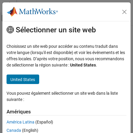
Passer au contenu
Centre d’aide MATLAB
Activer/désactiver l'affichage du menu d
Sélectionner un site web
Contenu principal
Accueil de la documentation
Génération de code
Choisissez un site web pour accéder au contenu traduit dans
Développement FPGA, ASIC et SoC
votre langue (lorsqu'il est disponible) et voir les événements et les
How useful was this information?
offres locales. D’après votre position, nous vous recommandons
de sélectionner la région suivante :
United States
.
United States
Vous pouvez également sélectionner un site web dans la liste
suivante :
Amériques
América Latina
(Español)
Canada
(English)