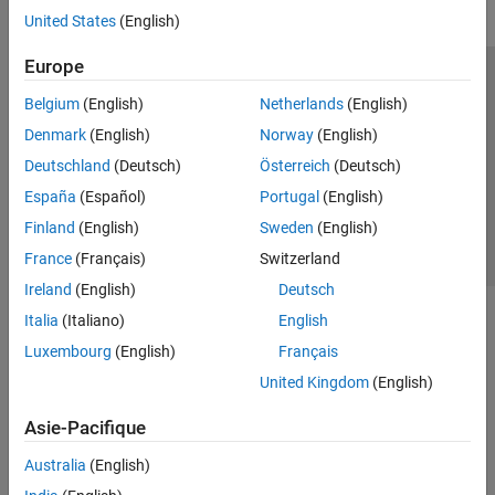
United States
(English)
Europe
Trust Center
Marques déposées
Politique de confidentialité
Belgium
(English)
Netherlands
(English)
Lutte anti-piratage
Statut des applications
Contacts locaux
Denmark
(English)
Norway
(English)
© 1994-2026 The MathWorks, Inc.
Deutschland
(Deutsch)
Österreich
(Deutsch)
España
(Español)
Portugal
(English)
Sélectionner 
France
Finland
(English)
Sweden
(English)
France
(Français)
Switzerland
Ireland
(English)
Deutsch
Italia
(Italiano)
English
Luxembourg
(English)
Français
United Kingdom
(English)
Asie-Pacifique
Australia
(English)