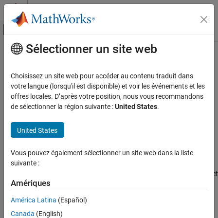
Passer au contenu
Centre d’aide MATLAB
Activer/désactiver l'affichage du menu d
Sélectionner un site web
Contenu principal
Accueil de la documentation
nunderflows
Génération de code
Choisissez un site web pour accéder au contenu traduit dans
Développement FPGA, ASIC et SoC
Number of underflows
votre langue (lorsqu'il est disponible) et voir les événements et les
offres locales. D’après votre position, nous vous recommandons
Fixed-Point Designer
Syntax
de sélectionner la région suivante :
United States
.
Data Types Exploration
Fixed-Point Specification
y = nunderflows(a)
United States
y = nunderflows(q)
Fixed-Point Specification in MATLAB
Cast and Quantize Data
Vous pouvez également sélectionner un site web dans la liste
Description
suivante :
Fixed-Point Designer
returns the number of underflows of
object
y = nunderflows(a)
fi
Data Types Exploration
Amériques
since logging was turned on or since the last time the log was
a
Fixed-Point Specification
reset for the object.
América Latina
(Español)
Fixed-Point Specification in MATLAB
Canada
(English)
Turn on logging by setting the
property
to
.
fipref
LoggingMode
on
Fixed-Point Math Functions