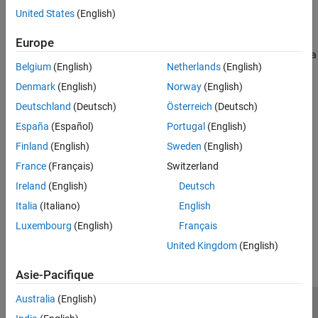
Reset logging for a
object using the
function.
fi
resetlog
United States
(English)
nunderflows
returns the accumulated number of
y = nunderflows(q)
Europe
ON THIS PAGE
underflows resulting from quantization operations performed by a
Syntax
Belgium
(English)
Netherlands
(English)
object
.
quantizer
q
Description
Denmark
(English)
Norway
(English)
Version History
Version History
Deutschland
(Deutsch)
Österreich
(Deutsch)
See Also
Introduced before R2006a
España
(Español)
Portugal
(English)
Finland
(English)
Sweden
(English)
See Also
France
(Français)
Switzerland
|
|
|
maxlog
minlog
noverflows
resetlog
Ireland
(English)
Deutsch
Italia
(Italiano)
English
How useful was this information?
Luxembourg
(English)
Français
United Kingdom
(English)
Asie-Pacifique
Australia
(English)
Trust Center
Marques déposées
Politique de confidentialité