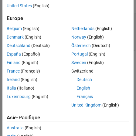
This example shows the
values of a fi object.
uint16
United States
(English)
Extended Capabilities
Version History
Europe
a = fi([-pi 0.5 pi],0,16);

See Also
c = uint16(a)

Belgium
(English)
Netherlands
(English)
c =

Denmark
(English)
Norway
(English)
   0    1    3
Deutschland
(Deutsch)
Österreich
(Deutsch)
España
(Español)
Portugal
(English)
Extended Capabilities
Finland
(English)
Sweden
(English)
France
(Français)
Switzerland
expand all
Ireland
(English)
Deutsch
C/C++ Code Generation
Italia
(Italiano)
English
Generate C and C++ code using MATLAB® Coder™.
Luxembourg
(English)
Français
HDL Code Generation
United Kingdom
(English)
Generate VHDL, Verilog and SystemVerilog code for
FPGA and ASIC designs using HDL Coder™.
Asie-Pacifique
Version History
Australia
(English)