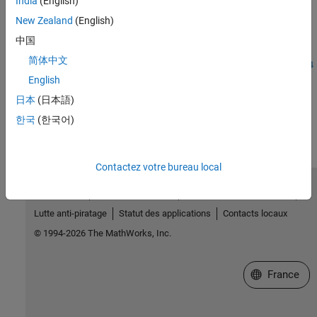
India
(English)
Introduced before R2006a
New Zealand
(English)
See Also
中国
简体中文
|
|
|
|
|
|
|
storedInteger
int8
int16
int32
int64
uint8
uint32
uint64
English
How useful was this information?
日本
(日本語)
한국
(한국어)
Contactez votre bureau local
Trust Center
Marques déposées
Politique de confidentialité
Lutte anti-piratage
Statut des applications
Contacts locaux
© 1994-2026 The MathWorks, Inc.
Sélectionner 
France