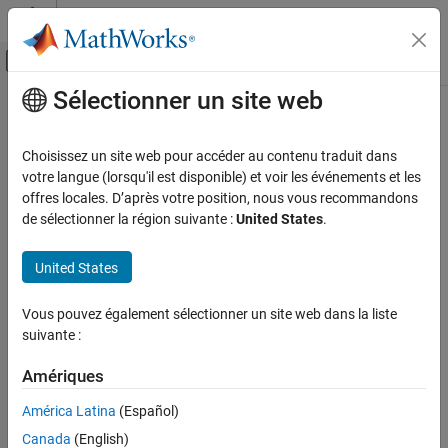
Passer au contenu
Centre d’aide MATLAB
Activer/désactiver l'affichage du menu d
Sélectionner un site web
Contenu principal
Accueil de la documentation
uint16
Génération de code
Choisissez un site web pour accéder au contenu traduit dans
Développement FPGA, ASIC et SoC
Convert
object to unsigned 16-bit integer
votre langue (lorsqu'il est disponible) et voir les événements et les
fi
offres locales. D’après votre position, nous vous recommandons
Fixed-Point Designer
Syntax
de sélectionner la région suivante :
United States
.
Data Types Exploration
Fixed-Point Specification
c = uint16(a)
United States
Fixed-Point Specification in MATLAB
Description
Functions for Programming and Data Types
Vous pouvez également sélectionner un site web dans la liste
suivante :
returns the built-in
value of
object
,
c = uint16(a)
uint16
fi
a
uint16
based on its real world value. If necessary, the data is rounded-to-
Amériques
ON THIS PAGE
nearest and saturated to fit into an
.
uint16
Syntax
América Latina
(Español)
Examples
Description
Canada
(English)
Examples