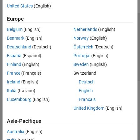
United States
(English)
Europe
Trust Center
Marques déposées
Politique de confidentialité
Belgium
(English)
Netherlands
(English)
Lutte anti-piratage
Statut des applications
Contacts locaux
Denmark
(English)
Norway
(English)
© 1994-2026 The MathWorks, Inc.
Deutschland
(Deutsch)
Österreich
(Deutsch)
España
(Español)
Portugal
(English)
Sélectionner 
France
Finland
(English)
Sweden
(English)
France
(Français)
Switzerland
Ireland
(English)
Deutsch
Italia
(Italiano)
English
Luxembourg
(English)
Français
United Kingdom
(English)
Asie-Pacifique
Australia
(English)