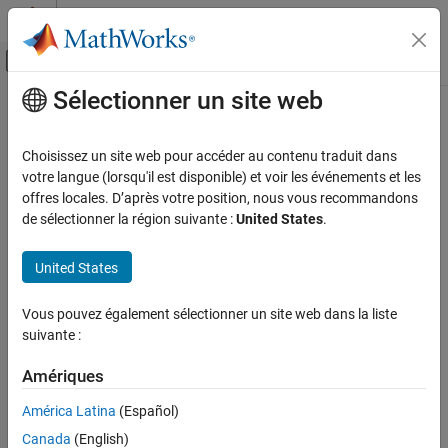
Passer au contenu
Centre d’aide MATLAB
Activer/désactiver l'affichage du menu d
Sélectionner un site web
Contenu principal
Accueil de la documentation
Génération de code
Choisissez un site web pour accéder au contenu traduit dans
Développement FPGA, ASIC et SoC
votre langue (lorsqu'il est disponible) et voir les événements et les
offres locales. D’après votre position, nous vous recommandons
How useful was this information?
de sélectionner la région suivante :
United States
.
United States
Vous pouvez également sélectionner un site web dans la liste
suivante :
Amériques
América Latina
(Español)
Canada
(English)