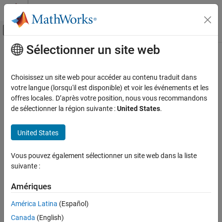
Passer au contenu
Centre d’aide MATLAB
Activer/désactiver l'affichage du menu d
Sélectionner un site web
Contenu principal
Accueil de la documentation
Génération de code
Choisissez un site web pour accéder au contenu traduit dans
Développement FPGA, ASIC et SoC
votre langue (lorsqu'il est disponible) et voir les événements et les
offres locales. D’après votre position, nous vous recommandons
How useful was this information?
de sélectionner la région suivante :
United States
.
United States
Vous pouvez également sélectionner un site web dans la liste
suivante :
Amériques
América Latina
(Español)
Canada
(English)