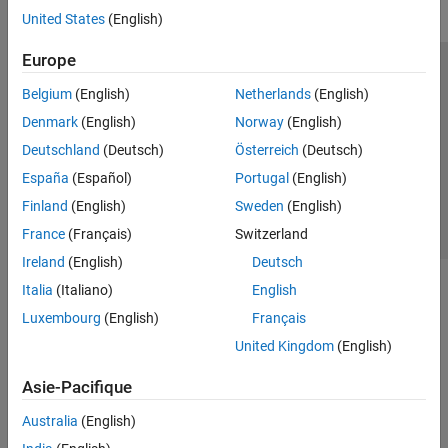
United States
(English)
Europe
Trust Center
Marques déposées
Politique de confidentialité
Belgium
(English)
Netherlands
(English)
Lutte anti-piratage
Statut des applications
Contacts locaux
Denmark
(English)
Norway
(English)
© 1994-2026 The MathWorks, Inc.
Deutschland
(Deutsch)
Österreich
(Deutsch)
España
(Español)
Portugal
(English)
Sélectionner 
France
Finland
(English)
Sweden
(English)
France
(Français)
Switzerland
Ireland
(English)
Deutsch
Italia
(Italiano)
English
Luxembourg
(English)
Français
United Kingdom
(English)
Asie-Pacifique
Australia
(English)